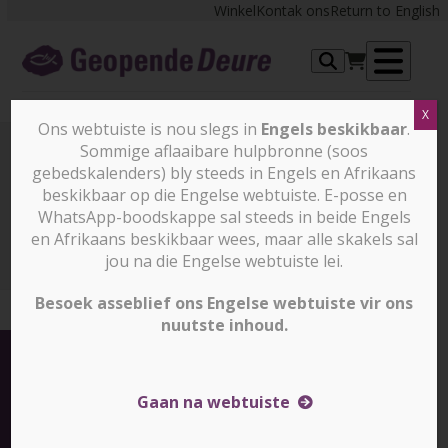
Skip
Winkel
Kontak ons
Return to English
to
content
Op
X
me
Ons webtuiste is nou slegs in
Engels beskikbaar
.
Sommige aflaaibare hulpbronne (soos
gebedskalenders) bly steeds in Engels en Afrikaans
Indië
beskikbaar op die Engelse webtuiste. E-posse en
WhatsApp-boodskappe sal steeds in beide Engels
en Afrikaans beskikbaar wees, maar alle skakels sal
Indië
jou na die Engelse webtuiste lei.
Besoek asseblief ons Engelse webtuiste vir ons
nuutste inhoud.
Gaan na webtuiste