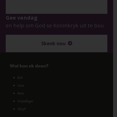
Gee vandag
en help om God se Koninkryk uit te bou
Skenk nou
Wat kan ek doen?
Bid
Gee
Reis
Vrywilliger
Skryf