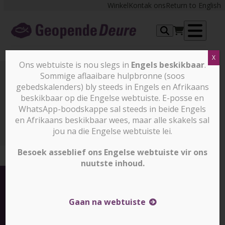
Skip
Winkel
Kontak ons
Return to English
to
content
Op
X
me
Ons webtuiste is nou slegs in
Engels beskikbaar
.
Sommige aflaaibare hulpbronne (soos
gebedskalenders) bly steeds in Engels en Afrikaans
Kameroen
beskikbaar op die Engelse webtuiste. E-posse en
WhatsApp-boodskappe sal steeds in beide Engels
en Afrikaans beskikbaar wees, maar alle skakels sal
Kameroen
jou na die Engelse webtuiste lei.
Besoek asseblief ons Engelse webtuiste vir ons
nuutste inhoud.
Gaan na webtuiste