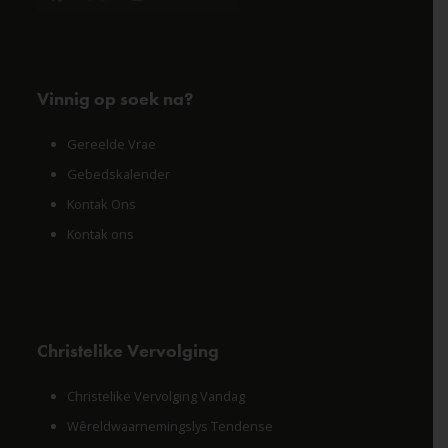
Facebook
X
Instagram
YouTube
LinkedIn
Vinnig op soek na?
Gereelde Vrae
Gebedskalender
Kontak Ons
Kontak ons
Christelike Vervolging
Christelike Vervolging Vandag
Wêreldwaarnemingslys Tendense