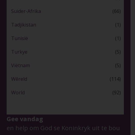
Suider-Afrika
(66)
Tadjikistan
(1)
Tunisië
(1)
Turkye
(5)
Viëtnam
(5)
Wêreld
(114)
World
(92)
Gee vandag
en help om God se Koninkryk uit te bou