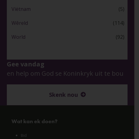
Viëtnam
(5)
Wêreld
(114)
World
(92)
Gee vandag
en help om God se Koninkryk uit te bou
Skenk nou
Wat kan ek doen?
Bid