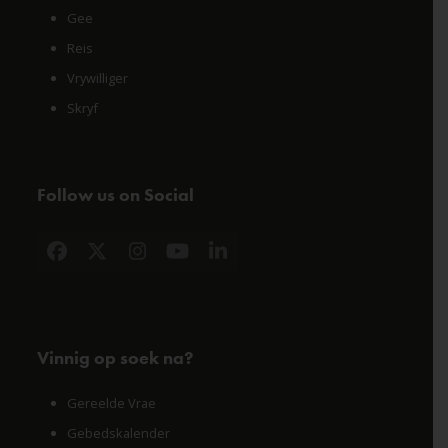
Gee
Reis
Vrywilliger
Skryf
Follow us on Social
Facebook
X
Instagram
YouTube
LinkedIn
Vinnig op soek na?
Gereelde Vrae
Gebedskalender