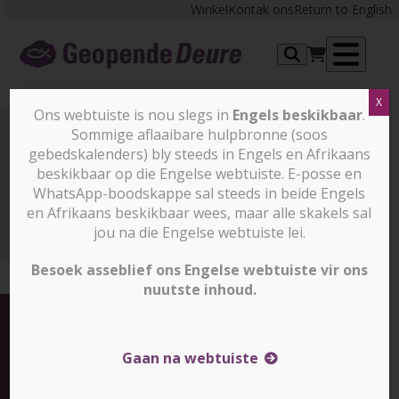
Skip
Winkel
Kontak ons
Return to English
to
content
Op
X
me
Ons webtuiste is nou slegs in
Engels beskikbaar
.
Sommige aflaaibare hulpbronne (soos
gebedskalenders) bly steeds in Engels en Afrikaans
Jemen
beskikbaar op die Engelse webtuiste. E-posse en
WhatsApp-boodskappe sal steeds in beide Engels
en Afrikaans beskikbaar wees, maar alle skakels sal
Jemen
jou na die Engelse webtuiste lei.
Besoek asseblief ons Engelse webtuiste vir ons
nuutste inhoud.
Gaan na webtuiste