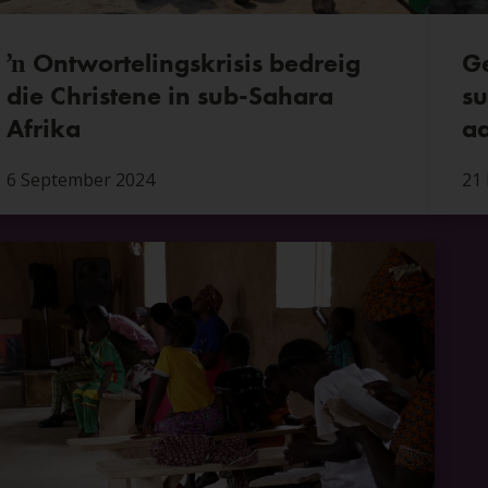
ŉ Ontwortelingskrisis bedreig
Ge
die Christene in sub-Sahara
su
Afrika
a
6 September 2024
21