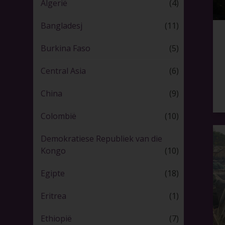
Algerië
(4)
Bangladesj
(11)
Burkina Faso
(5)
Central Asia
(6)
China
(9)
Colombië
(10)
Demokratiese Republiek van die
Kongo
(10)
Egipte
(18)
Eritrea
(1)
Ethiopië
(7)