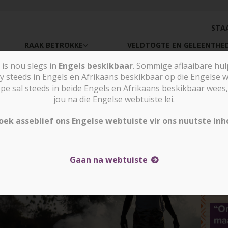
STA
RAAK BETROKKE
VELDTOGTE EN GELEENTHE
is nou slegs in
Engels beskikbaar
. Sommige aflaaibare hu
y steeds in Engels en Afrikaans beskikbaar op die Engelse w
sal steeds in beide Engels en Afrikaans beskikbaar wees, 
jou na die Engelse webtuiste lei.
oek asseblief ons Engelse webtuiste vir ons nuutste inh
Gaan na webtuiste