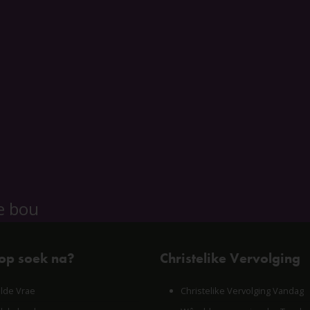
e bou
 op soek na?
Christelike Vervolging
lde Vrae
Christelike Vervolging Vandag