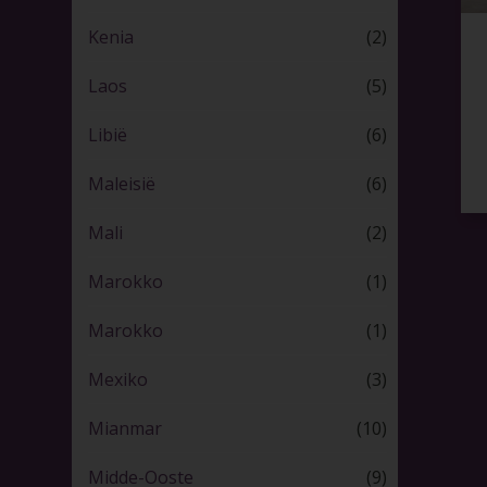
Kenia
(2)
Laos
(5)
Libië
(6)
Maleisië
(6)
Mali
(2)
Marokko
(1)
Marokko
(1)
Mexiko
(3)
Mianmar
(10)
Midde-Ooste
(9)