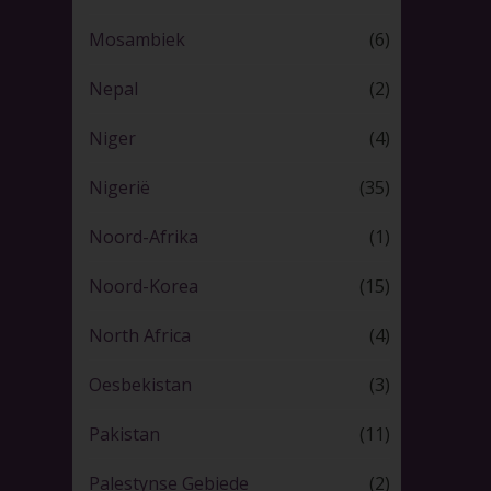
Mosambiek
(6)
Nepal
(2)
Niger
(4)
Nigerië
(35)
Noord-Afrika
(1)
Noord-Korea
(15)
North Africa
(4)
Oesbekistan
(3)
Pakistan
(11)
Palestynse Gebiede
(2)