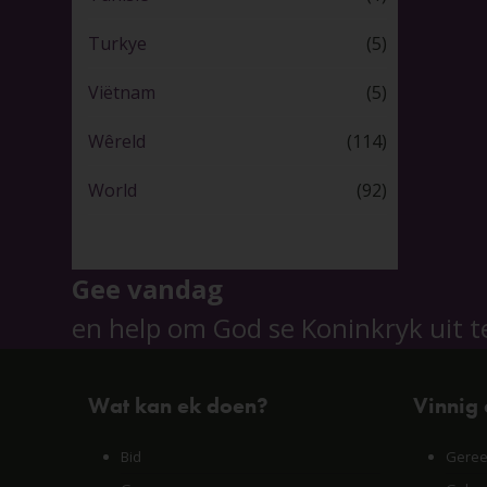
Turkye
(5)
Viëtnam
(5)
Wêreld
(114)
World
(92)
Gee vandag
en help om God se Koninkryk uit t
Wat kan ek doen?
Vinnig
Bid
Geree