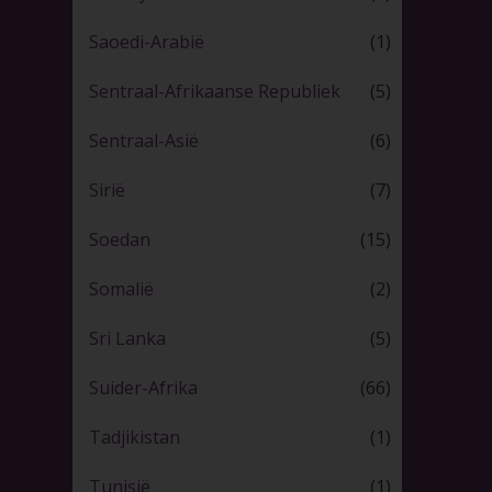
Saoedi-Arabië
(1)
Sentraal-Afrikaanse Republiek
(5)
Sentraal-Asië
(6)
Sirië
(7)
Soedan
(15)
Somalië
(2)
Sri Lanka
(5)
Suider-Afrika
(66)
Tadjikistan
(1)
Tunisië
(1)