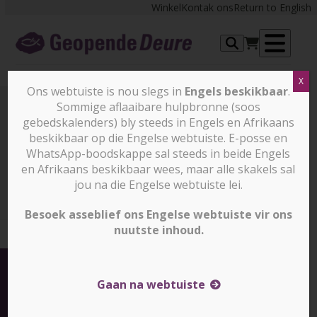
Skip
Winkel
Kontak ons
Return to English
to
content
Op
X
me
Ons webtuiste is nou slegs in
Engels beskikbaar
.
Sommige aflaaibare hulpbronne (soos
gebedskalenders) bly steeds in Engels en Afrikaans
Nuus en stories
beskikbaar op die Engelse webtuiste. E-posse en
WhatsApp-boodskappe sal steeds in beide Engels
en Afrikaans beskikbaar wees, maar alle skakels sal
Nuus en stories
Viëtnam: ŉ Toename in die
Verbryseling en Verdrukking van die Kerk in 2015
jou na die Engelse webtuiste lei.
Besoek asseblief ons Engelse webtuiste vir ons
nuutste inhoud.
Gaan na webtuiste