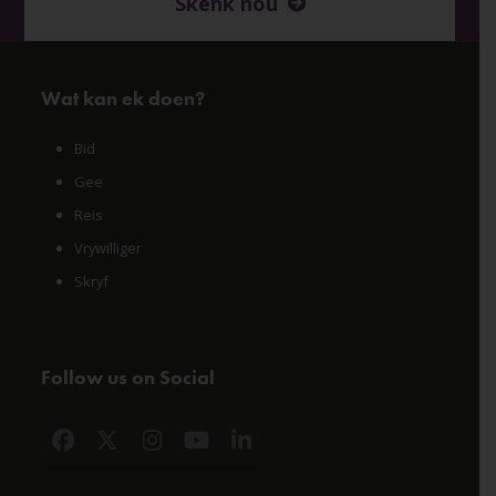
Skenk nou
Wat kan ek doen?
Bid
Gee
Reis
Vrywilliger
Skryf
Follow us on Social
Facebook
X
Instagram
YouTube
LinkedIn