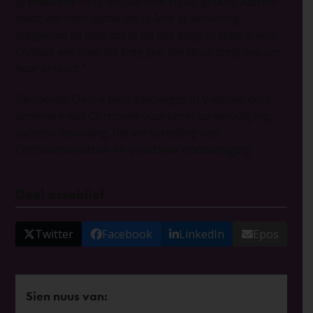
sy bewonder en sy het oor Nick Vujicic geskryf. Aan die
einde van haar opstel het sy Nick se verklaring
aangehaal en gesê dat sy tot alle dinge in staat is deur
Christus wat haar die krag gee. Die skool dreig nou om
haar te skors.”
Geopende Deure help gelowiges in Viëtnam deur
seminare wat Christene voorberei op vervolging,
bybelse opleiding, die verspreiding van
Christenliteratuur en praktiese noodleniging.
Deel asseblief
Twitter
Facebook
LinkedIn
Epos
Sien nuus van: