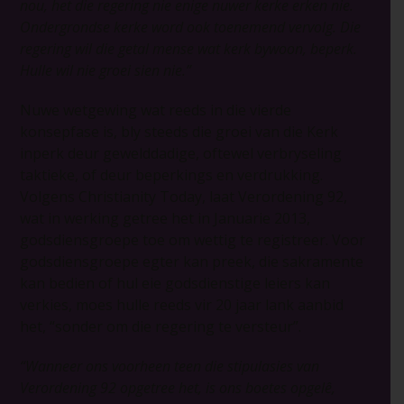
nou, het die regering nie enige nuwer kerke erken nie.
Ondergrondse kerke word ook toenemend vervolg. Die
regering wil die getal mense wat kerk bywoon, beperk.
Hulle wil nie groei sien nie.”
Nuwe wetgewing wat reeds in die vierde
konsepfase is, bly steeds die groei van die Kerk
inperk deur gewelddadige, oftewel verbryseling
taktieke, of deur beperkings en verdrukking.
Volgens Christianity Today, laat Verordening 92,
wat in werking getree het in Januarie 2013,
godsdiensgroepe toe om wettig te registreer. Voor
godsdiensgroepe egter kan preek, die sakramente
kan bedien of hul eie godsdienstige leiers kan
verkies, moes hulle reeds vir 20 jaar lank aanbid
het, “sonder om die regering te versteur”.
“Wanneer ons voorheen teen die stipulasies van
Verordening 92 opgetree het, is ons boetes opgelê,