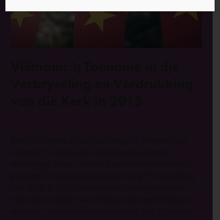
Viëtnam: ŉ Toename in die
Verbryseling en Verdrukking
van die Kerk in 2015
2 September 2015
Viëtnam
0 Opmerkings
Met 2015 meer as halfpad verby, is Viëtnam, die
nommer 16 plek waar Christene die ergste
vervolging ervaar, steeds beperkend teenoor en
gevaarlik vir diegene wat Jesus volg.
“In vergelyking
met 2014, is 2015 baie moeiliker,”
vertel kerkleier
Van (nie sy regte naam nie) aan Geopende Deure-
werkers.
“Sedert die aanvang van die jaar tot en met