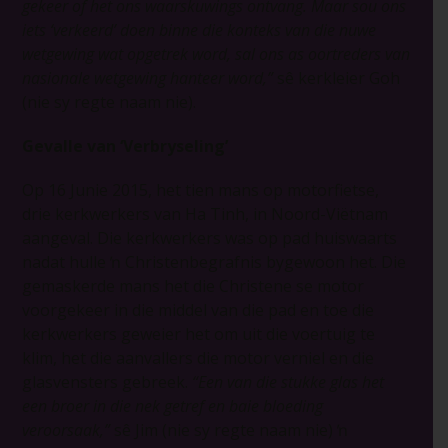
gekeer of het ons waarskuwings ontvang. Maar sou ons
iets ‘verkeerd’ doen binne die konteks van die nuwe
wetgewing wat opgetrek word, sal ons as oortreders van
nasionale wetgewing hanteer word,”
sê kerkleier Goh
(nie sy regte naam nie).
Gevalle van ‘Verbryseling’
Op 16 Junie 2015, het tien mans op motorfietse,
drie kerkwerkers van Ha Tinh, in Noord-Viëtnam
aangeval. Die kerkwerkers was op pad huiswaarts
nadat hulle ŉ Christenbegrafnis bygewoon het. Die
gemaskerde mans het die Christene se motor
voorgekeer in die middel van die pad en toe die
kerkwerkers geweier het om uit die voertuig te
klim, het die aanvallers die motor verniel en die
glasvensters gebreek.
“Een van die stukke glas het
een broer in die nek getref en baie bloeding
veroorsaak,”
sê Jim (nie sy regte naam nie) ŉ