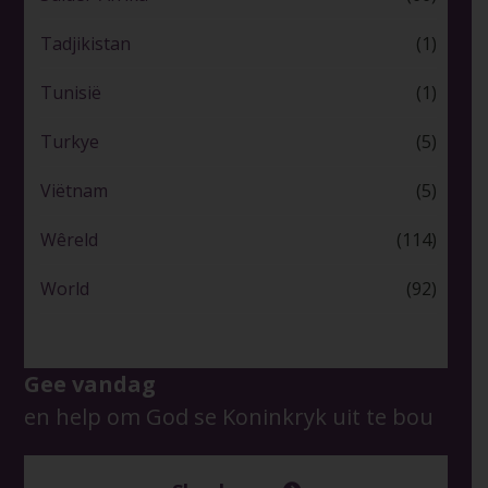
Tadjikistan
(1)
Tunisië
(1)
Turkye
(5)
Viëtnam
(5)
Wêreld
(114)
World
(92)
Gee vandag
en help om God se Koninkryk uit te bou