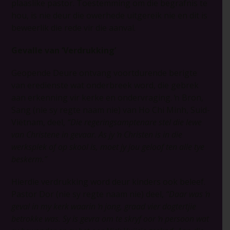
plaaslike pastor. Toestemming om die begrafnis te
hou, is nie deur die owerhede uitgereik nie en dit is
beweerlik die rede vir die aanval.
Gevalle van ‘Verdrukking’
Geopende Deure ontvang voortdurende berigte
van eredienste wat onderbreek word, die gebrek
aan erkenning vir kerke en ondervraging. ŉ Bron,
Sang (nie sy regte naam nie) van Ho Chi Minh, Suid-
Viëtnam, deel,
“Die regeringsamptenare stel die lewe
van Christene in gevaar. As jy ŉ Christen is in die
werksplek of op skool is, moet jy jou geloof ten alle tye
beskerm.”
Hierdie verdrukking word deur kinders ook beleef.
Pastor Dor (nie sy regte naam nie) deel,
“Daar was ŉ
geval in my kerk waarin ŉ jong, graad vier dogtertjie
betrokke was. Sy is gevra om te skryf oor ŉ persoon wat