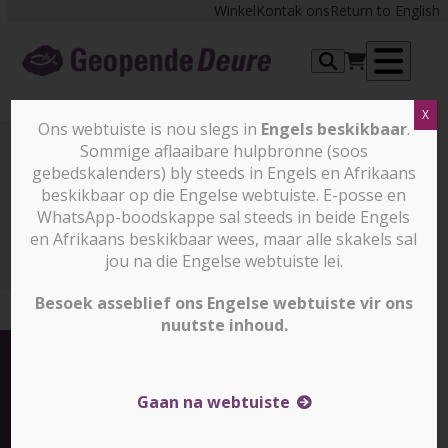
Skip
Winkel
Kontak ons
Return to English
to
content
Op
X
me
Ons webtuiste is nou slegs in
Engels beskikbaar
.
Sommige aflaaibare hulpbronne (soos
gebedskalenders) bly steeds in Engels en Afrikaans
Nuus en stories
beskikbaar op die Engelse webtuiste. E-posse en
WhatsApp-boodskappe sal steeds in beide Engels
en Afrikaans beskikbaar wees, maar alle skakels sal
Nuus en stories
Vanuit die hart
jou na die Engelse webtuiste lei.
Besoek asseblief ons Engelse webtuiste vir ons
nuutste inhoud.
Gaan na webtuiste