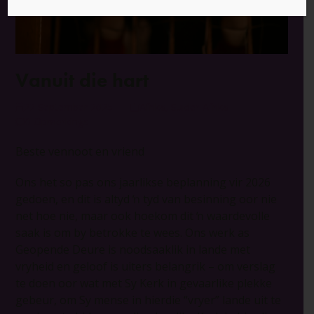
Vanuit die hart
22 September 2025
Afrika
,
Suider-Afrika
0 Opmerkings
Beste vennoot en vriend
Ons het so pas ons jaarlikse beplanning vir 2026
gedoen, en dit is altyd ŉ tyd van besinning oor nie
net hoe nie, maar ook hoekom dit ŉ waardevolle
saak is om by betrokke te wees. Ons werk as
Geopende Deure is noodsaaklik in lande met
vryheid en geloof is uiters belangrik – om verslag
te doen oor wat met Sy Kerk in gevaarlike plekke
gebeur, om Sy mense in hierdie “vryer” lande uit te