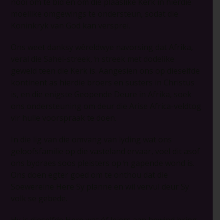
nooi om te bid en om die plaaslike Kerk in hierdie
moeilike omgewings te ondersteun, sodat die
Koninkryk van God kan versprei.
Ons weet danksy wêreldwye navorsing dat Afrika,
veral die Sahel-streek, ŉ streek met dodelike
geweld teen die Kerk is. Aangesien ons op dieselfde
kontinent as hierdie broers en susters in Christus
is, en die enigste Geopende Deure in Afrika, soek
ons ​​ondersteuning om deur die Arise Africa-veldtog
vir hulle voorspraak te doen.
In die lig van die omvang van lyding wat ons
geloofsfamilie op die vasteland ervaar, voel dit asof
ons bydraes soos pleisters op ŉ gapende wond is.
Ons doen egter goed om te onthou dat die
Soewereine Here Sy planne en wil vervul deur Sy
volk se gebede.
Hy is dieselfde Here wat óf leiers aan bewind bring