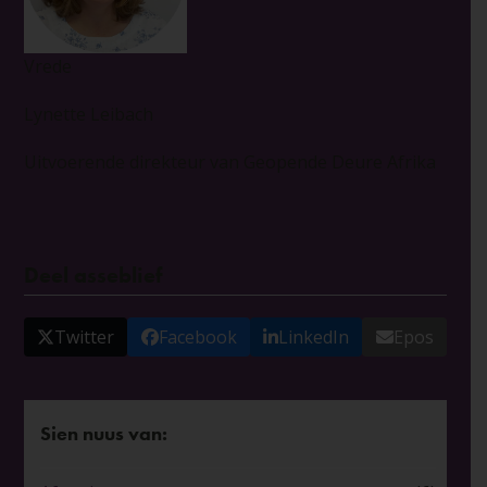
Vrede
Lynette Leibach
Uitvoerende direkteur van Geopende Deure Afrika
Deel asseblief
Twitter
Facebook
LinkedIn
Epos
Sien nuus van: