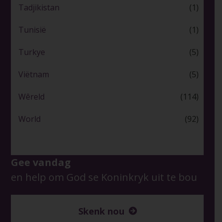
Tadjikistan
(1)
Tunisië
(1)
Turkye
(5)
Viëtnam
(5)
Wêreld
(114)
World
(92)
Gee vandag
en help om God se Koninkryk uit te bou
Skenk nou