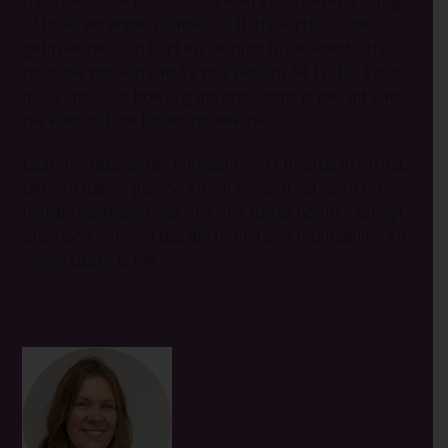
óf hulle verander (Daniël 2:21). Hy vertroos die
gebrokenes van hart en verbind hulle wonde. Hy
hoor die geroep van Sy volk (Psalm 34:17-18). En dit
maak nie saak hoe erg die duisternis is nie, dit kan
nie keer dat die lig deurbreek nie.
Laat ons dus, as die Liggaam van Christus in Afrika,
uitroep dat Sy planne en wil gedoen sal word op
hierdie vasteland wat ons ons tuiste noem – terwyl
ons nooit vergeet dat die hemel ons uiteindelike en
ewige tuiste is nie.