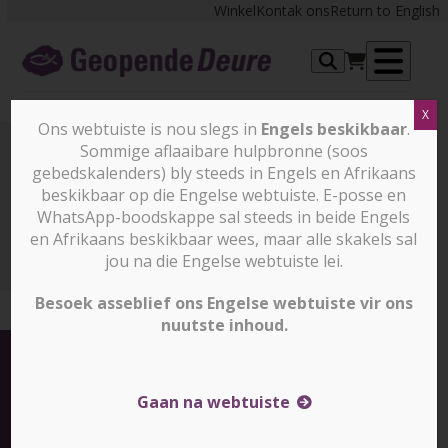
Skip
Winkel
Kontak ons
Return to English
to
content
Op
X
me
Ons webtuiste is nou slegs in
Engels beskikbaar
.
Sommige aflaaibare hulpbronne (soos
gebedskalenders) bly steeds in Engels en Afrikaans
opvoeding
beskikbaar op die Engelse webtuiste. E-posse en
WhatsApp-boodskappe sal steeds in beide Engels
en Afrikaans beskikbaar wees, maar alle skakels sal
opvoeding
jou na die Engelse webtuiste lei.
Besoek asseblief ons Engelse webtuiste vir ons
nuutste inhoud.
Gaan na webtuiste