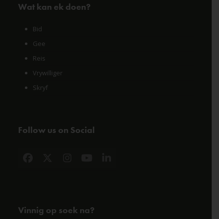
Wat kan ek doen?
Bid
Gee
Reis
Vrywilliger
Skryf
Follow us on Social
Facebook
X
Instagram
YouTube
LinkedIn
Vinnig op soek na?