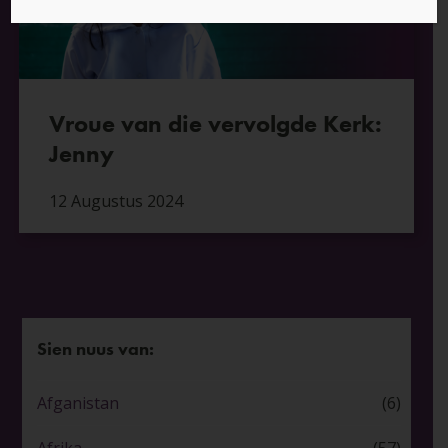
Vroue van die vervolgde Kerk:
Jenny
12 Augustus 2024
Sien nuus van:
Afganistan
(6)