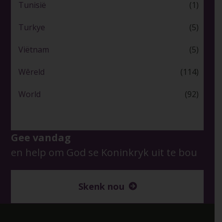
Tunisië
(1)
Turkye
(5)
Viëtnam
(5)
Wêreld
(114)
World
(92)
Gee vandag
en help om God se Koninkryk uit te bou
Skenk nou