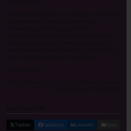
mense verdruk”.
Bid asseblief dat die Here vir die mense van Soedan
sal onderneem te midde van hierdie nuwe
verwikkelinge en die droogte. Bid ook vir
vertroosting vir Younan se familie, asook dat die
Kerk wysheid, geduld en vrede aan die dag sal lê,
terwyl hulle voortdurend pogings van die regering
ervaar om kerkeiendomme te konfiskeer.
Dankie dat jy bid!
Bron: EUobserver, EU funds for Sudan may worsen
fate of refugees, 10 April 2017.
Deel asseblief
Twitter
Facebook
LinkedIn
Epos