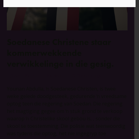
Soedanese Christene staar
kommerwekkende
verwikkelinge in die gesig.
3 April 2017
Soedan
0 Opmerkings
Younan Abdulla, ŉ Soedanese Christen, is twee
weke gelede doodgesteek, gedurende ŉ vreedsame
optog teen die regering van Soedan. Die regering
het magtiging gegee om ŉ stuk grond te verkoop
waarop ŉ Christelike skool gebou is, , sonder die
skool se toestemming. Die polisie wat teenwoordig
was tydens die optog, het nie ingegryp toe