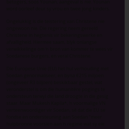
betogers, soos Younan, aangeval is nie. Younan
word oorleef deur sy vrou en twee jong kinders.
Ongelukkig is die teistering van Christene nie
ongewoon nie. Die regering neem gereeld
Christene in hegtenis vir bekeringswerke en
afvalligheid. Hiermee saam, blyk onlangse
verwikkelinge om ŉ bron van kommer te wees vir
Soedanese burgers, en veral Christene.
Die Europese Unie (EU) het hul verhouding met
Soedan genormaliseer, en byna €215 miljoen
(ongeveer R3 biljoen) beskikbaar gestel, wat
veronderstel is om die humanitêre pogings te
ondersteun terwyl die land droogte in die gesig
staar. Maar Mukesh Kapila*, ŉ voormalige VN
verteenwoordiger vir Soedan, sê dat die EU se
fondse en ondersteuning aan Soedan “meer
hulpbronne voorsien aan ŉ regime wat sy eie