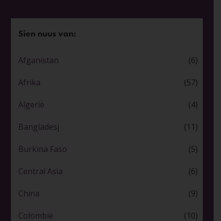
Sien nuus van:
Afganistan
(6)
Afrika
(57)
Algerië
(4)
Bangladesj
(11)
Burkina Faso
(5)
Central Asia
(6)
China
(9)
Colombië
(10)