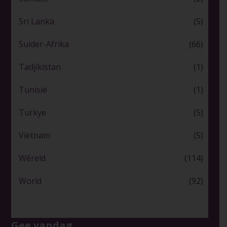
Sri Lanka
(5)
Suider-Afrika
(66)
Tadjikistan
(1)
Tunisië
(1)
Turkye
(5)
Viëtnam
(5)
Wêreld
(114)
World
(92)
Gee vandag