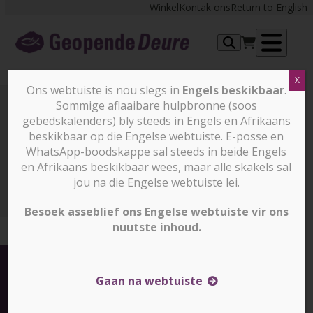
Skip
Winkel
Kontak ons
Return to English
to
content
Op
X
me
Ons webtuiste is nou slegs in
Engels beskikbaar
.
Sommige aflaaibare hulpbronne (soos
gebedskalenders) bly steeds in Engels en Afrikaans
Nuus en stories
beskikbaar op die Engelse webtuiste. E-posse en
WhatsApp-boodskappe sal steeds in beide Engels
en Afrikaans beskikbaar wees, maar alle skakels sal
Nuus en stories
Soedanese Christene staar
kommerwekkende verwikkelinge in die gesig.
jou na die Engelse webtuiste lei.
Besoek asseblief ons Engelse webtuiste vir ons
nuutste inhoud.
Gaan na webtuiste