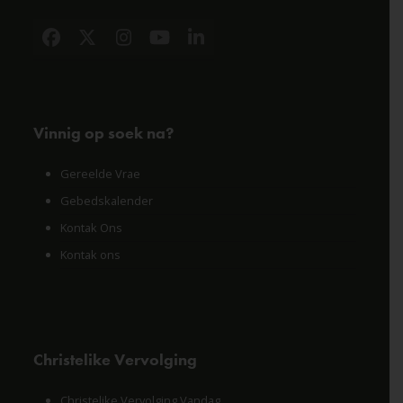
Facebook
X
Instagram
YouTube
LinkedIn
Vinnig op soek na?
Gereelde Vrae
Gebedskalender
Kontak Ons
Kontak ons
Christelike Vervolging
Christelike Vervolging Vandag