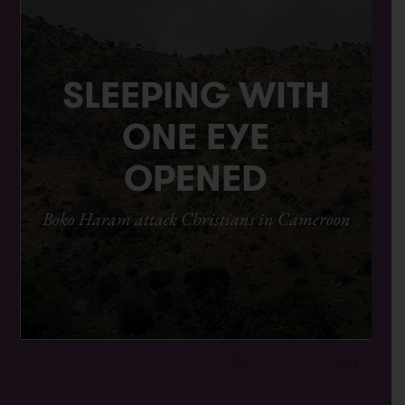
Sleeping With One Eye Opened
by
Open Doors
on
EXPOSURE