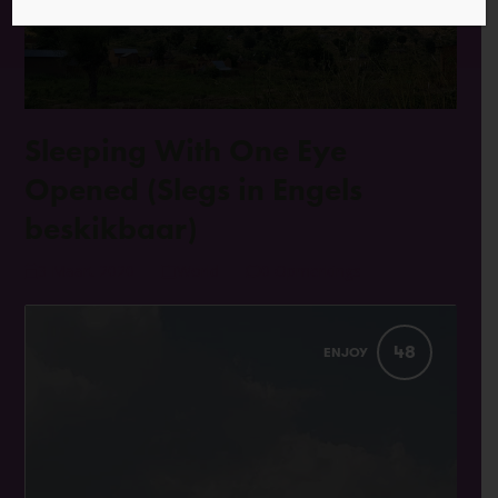
Sleeping With One Eye
Opened (Slegs in Engels
beskikbaar)
3 Maart 2020
World
0 Opmerkings