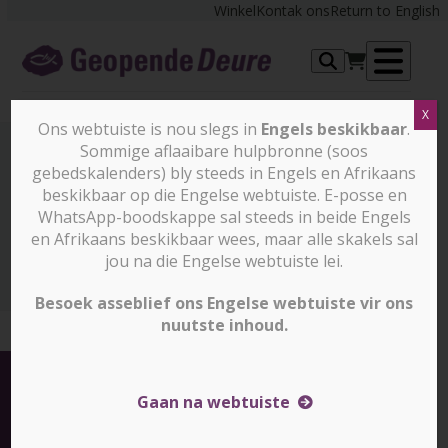
Skip
Winkel
Kontak ons
Return to English
to
content
Op
X
me
Ons webtuiste is nou slegs in
Engels beskikbaar
.
Sommige aflaaibare hulpbronne (soos
gebedskalenders) bly steeds in Engels en Afrikaans
Nuus en stories
beskikbaar op die Engelse webtuiste. E-posse en
WhatsApp-boodskappe sal steeds in beide Engels
en Afrikaans beskikbaar wees, maar alle skakels sal
Nuus en stories
Sleeping With One Eye Opened (Slegs
in Engels beskikbaar)
jou na die Engelse webtuiste lei.
Besoek asseblief ons Engelse webtuiste vir ons
nuutste inhoud.
Gaan na webtuiste