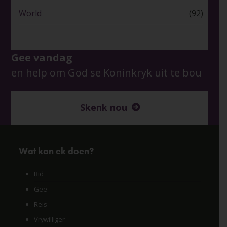
World
(92)
Gee vandag
en help om God se Koninkryk uit te bou
Skenk nou
Wat kan ek doen?
Bid
Gee
Reis
Vrywilliger