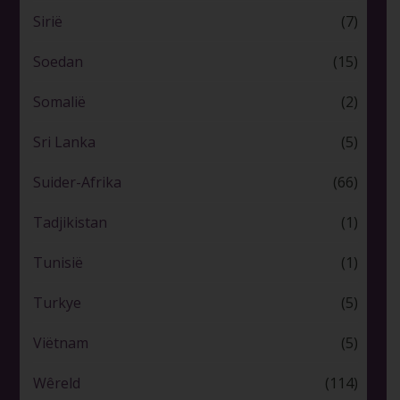
Sirië
(7)
Soedan
(15)
Somalië
(2)
Sri Lanka
(5)
Suider-Afrika
(66)
Tadjikistan
(1)
Tunisië
(1)
Turkye
(5)
Viëtnam
(5)
Wêreld
(114)