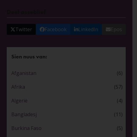
Deel asseblief
Twitter
Facebook
LinkedIn
Epos
Sien nuus van:
Afganistan
(6)
Afrika
(57)
Algerië
(4)
Bangladesj
(11)
Burkina Faso
(5)