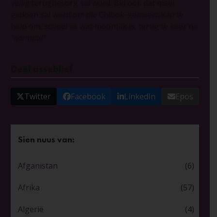
veilig terugbesorg sal word. Bid ook dat meer
gedoen sal word om die Chibok-gemeenskap te
help om, soveel as wat moontlik is, terug te keer na
“normaal”
.
Deel asseblief
Twitter
Facebook
LinkedIn
Epos
Sien nuus van:
Afganistan
(6)
Afrika
(57)
Algerië
(4)