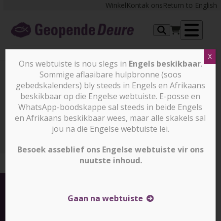
Skip
Winkel
Kontak ons
Return to English
to
content
Op
X
me
Ons webtuiste is nou slegs in
Engels beskikbaar
.
Sommige aflaaibare hulpbronne (soos
gebedskalenders) bly steeds in Engels en Afrikaans
Nuus en stories
beskikbaar op die Engelse webtuiste. E-posse en
WhatsApp-boodskappe sal steeds in beide Engels
en Afrikaans beskikbaar wees, maar alle skakels sal
Nuus en stories
Reeds 730 dae: Chibok-ouers nog
steeds in die duister oor waar hul dogters is
jou na die Engelse webtuiste lei.
Besoek asseblief ons Engelse webtuiste vir ons
nuutste inhoud.
Gaan na webtuiste