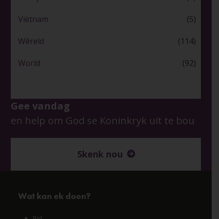
Viëtnam
(5)
Wêreld
(114)
World
(92)
Gee vandag
en help om God se Koninkryk uit te bou
Skenk nou
Wat kan ek doen?
Bid