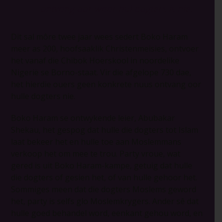
ontvang oor waar hul dogters is nie.
Dit sal môre twee jaar wees sedert Boko Haram
meer as 200, hoofsaaklik Christenmeisies, ontvoer
het vanaf die Chibok Hoërskool in noordelike
Nigerië se Borno-staat. Vir die afgelope 730 dae,
het hierdie ouers geen konkrete nuus ontvang oor
hulle dogters nie.
Boko Haram se ontwykende leier, Abubakar
Shekau, het gespog dat hulle die dogters tot Islam
laat bekeer het en hulle toe aan Moslemmans
verkoop het om mee te trou. Party vroue, wat
gered is uit Boko Haram-kampe, getuig dat hulle
die dogters of gesien het, of van hulle gehoor het.
Sommiges meen dat die dogters Moslems geword
het, party is selfs glo Moslemkrygers. Ander sê dat
hulle goed behandel word, eenkant gehou word, en