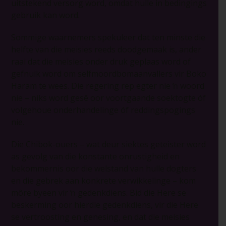
uitstekend versorg word, omdat hulle in bedingings
gebruik kan word.
Sommige waarnemers spekuleer dat ten minste die
helfte van die meisies reeds doodgemaak is, ander
raai dat die meisies onder druk geplaas word of
gefnuik word om selfmoordbomaanvallers vir Boko
Haram te wees. Die regering rep egter nie ŉ woord
nie – niks word gesê oor voortgaande soektogte óf
volgehoue onderhandelinge óf reddingspogings
nie.
Die Chibok-ouers – wat deur siektes geteister word
as gevolg van die konstante onrustigheid en
bekommernis oor die welstand van hulle dogters
en die gebrek aan konkrete verwikkelinge – kom
môre byeen vir ŉ gedenkdiens. Bid die Here se
beskerming oor hierdie gedenkdiens, vir die Here
se vertroosting en genesing, en dat die meisies