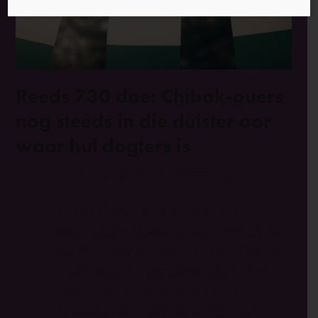
Reeds 730 dae: Chibok-ouers
nog steeds in die duister oor
waar hul dogters is
13 April 2016
Nigerië
0 Opmerkings
Op 14 April, 2016, sal dit twee jaar
wees sedert Boko Haram meer as 200
meisies ontvoer het vanaf die Chibok
Hoërskool, in noordelike Nigerië se
Borno-staat. Tot op hede het die
Chibok-ouers geen konkrete nuus