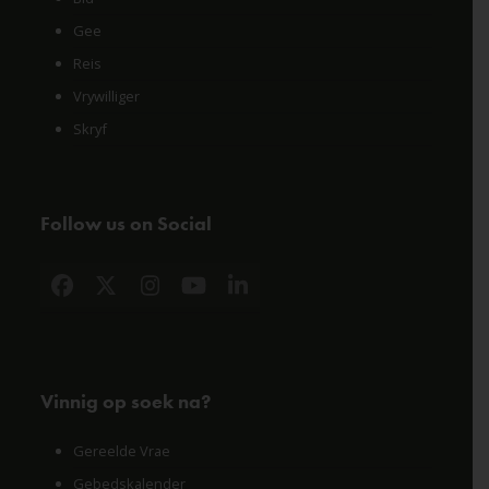
Gee
Reis
Vrywilliger
Skryf
Follow us on Social
Facebook
X
Instagram
YouTube
LinkedIn
Vinnig op soek na?
Gereelde Vrae
Gebedskalender