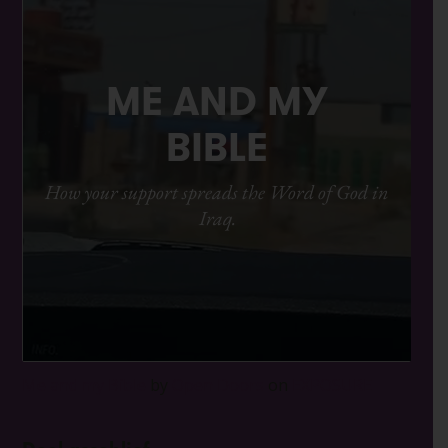
Me and my Bible
by
Open Doors
on
EXPOSURE