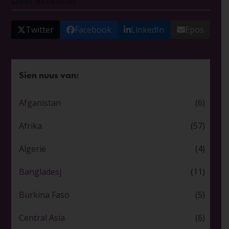
Deel asseblief
Twitter
Facebook
LinkedIn
Epos
Sien nuus van:
Afganistan
(6)
Afrika
(57)
Algerië
(4)
Bangladesj
(11)
Burkina Faso
(5)
Central Asia
(6)