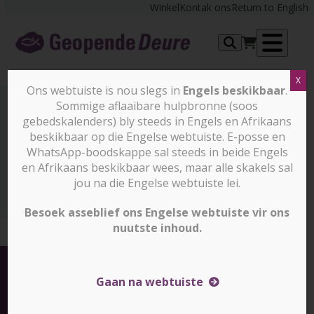
Skip
Winkel
Kontak ons
Return to English
to
content
Op
X
me
Ons webtuiste is nou slegs in
Engels beskikbaar
.
Sommige aflaaibare hulpbronne (soos
gebedskalenders) bly steeds in Engels en Afrikaans
Nuus en stories
beskikbaar op die Engelse webtuiste. E-posse en
WhatsApp-boodskappe sal steeds in beide Engels
en Afrikaans beskikbaar wees, maar alle skakels sal
Nuus en stories
Me and my Bible (Slegs in Engels
beskikbaar)
jou na die Engelse webtuiste lei.
Besoek asseblief ons Engelse webtuiste vir ons
nuutste inhoud.
Gaan na webtuiste