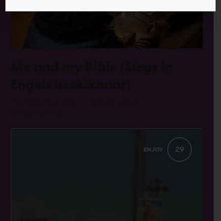
Me and my Bible (Slegs in
Engels beskikbaar)
17 September 2021
Suider-Afrika
0 Opmerkings