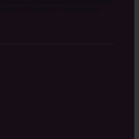
 selfs nadat van haar klasmaats hulself oorgegee
d gebid,”
het Cheroitich, ŉ Christen oor haar