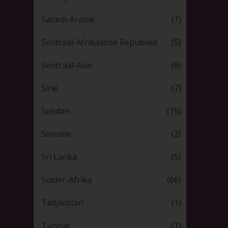
Saoedi-Arabië
(1)
Sentraal-Afrikaanse Republiek
(5)
Sentraal-Asië
(6)
Sirië
(7)
Soedan
(15)
Somalië
(2)
Sri Lanka
(5)
Suider-Afrika
(66)
Tadjikistan
(1)
Tunisië
(1)