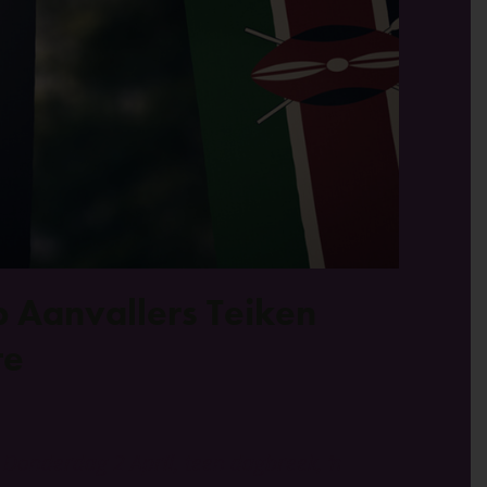
 Aanvallers Teiken
te
 Donderdag 2 April, teen dagbreek, ŉ