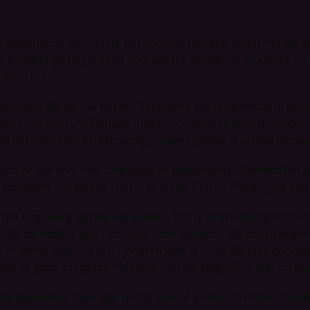
universiteit in noordoostelike Kenia ingeval.
e gewapende aanvallers het volgens berigte, nadat hul die 
t, blindelings begin skiet voordat hul honderde studente u
neem het.
durende die aanval het die Keniaanse sekuriteitsmagte betr
tlont, en het ŉ Al-Sjabaab militêre-operasies woordvoerder
sê dat Christen- en Moslemgyselaars geskei is en dat Mosl
 wat ek kon hoor was voetstappe en geweerskote. Niemand het ge
 aanvallers sou verklik,”
het ŉ student, Collins Wetangula aan 
het bygevoeg dat die aanvallers, ‘Sisi ni al-Shabab’ gesê het,
t die aanvallers by sy koshuis hoor aankom, die deure oopm
 Christene was. “As jy ŉ Christen was, is jy op die plek doodg
dink ek gaan doodgaan.”
Meeste van die slagoffers was na be
Oorlewende is twee dae na die aanval gevind. Cynthia Cheroit