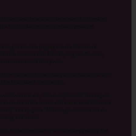
sekuriteitswagte wat aan diens was doodgeskiet
it hul koshuiskamers as gyselaars gevange
okke geraak in ŉ poging om die situasie te
, Sheikh Abdiasis Abu Musab, volgens Reuters,
emstudente reeds bevry was.
skree nie, want hul was bang dat dit hul posisie aan
The Associated Press vertel.
 wat Swahili is vir,
“Ons is Al-Sjabaab.”
Wetangula
aak en vra of die mense wat binne skuil Moslems
eskiet,” het hy gesê.
“Met elke geweerskoot het ek
wering Christene.
ich, 19, het gesê dat sy in ŉ kas weggekruip het