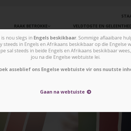
STA
RAAK BETROKKE
VELDTOGTE EN GELEENTHE
is nou slegs in
Engels beskikbaar
. Sommige aflaaibare hu
y steeds in Engels en Afrikaans beskikbaar op die Engelse w
sal steeds in beide Engels en Afrikaans beskikbaar wees, 
Nuus en stories
Kenia: Gewapende Al-Sja
jou na die Engelse webtuiste lei.
oek asseblief ons Engelse webtuiste vir ons nuutste inh
Gaan na webtuiste