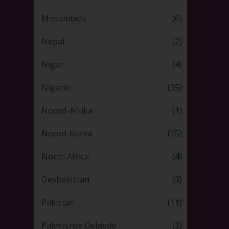
Mosambiek
(6)
Nepal
(2)
Niger
(4)
Nigerië
(35)
Noord-Afrika
(1)
Noord-Korea
(15)
North Africa
(4)
Oesbekistan
(3)
Pakistan
(11)
Palestynse Gebiede
(2)