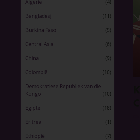
Algerië
(4)
Bangladesj
(11)
Burkina Faso
(5)
Central Asia
(6)
China
(9)
Colombië
(10)
Demokratiese Republiek van die
K
Kongo
(10)
C
Egipte
(18)
8
Eritrea
(1)
Ethiopië
(7)