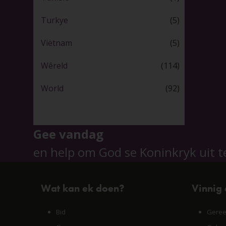
Turkye
(5)
Viëtnam
(5)
Wêreld
(114)
World
(92)
Gee vandag
en help om God se Koninkryk uit t
Wat kan ek doen?
Vinnig
Bid
Geree