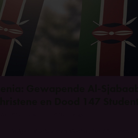
enia: Gewapende Al-Sjabaab
hristene en Dood 147 Studen
 April 2015
Kenia
0 Opmerkings
Volgens World Watch Monitor, het AlSjabaab op