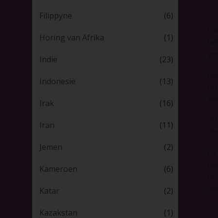
Filippyne
(6)
Di
Horing van Afrika
(1)
he
ge
Indië
(23)
Ge
Indonesië
(13)
on
ge
Irak
(16)
“Al
Iran
(11)
die
Jemen
(2)
Hy 
he
Kameroen
(6)
of
ge
Katar
(2)
ŉ 
Kazakstan
(1)