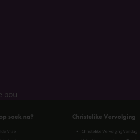
e bou
 op soek na?
Christelike Vervolging
lde Vrae
Christelike Vervolging Vandag