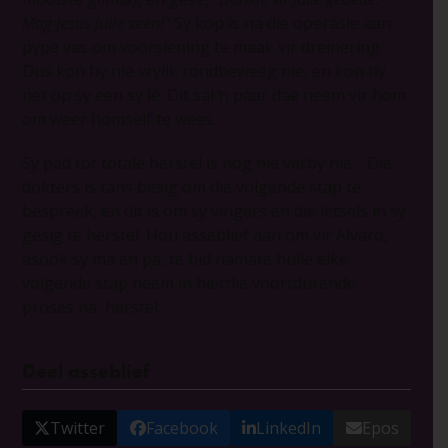
Mag Jesus julle seën!”
Sy kop is na die operasie aan
pype vas om voorsiening te maak vir dreinering.
Dus kon hy nie vrylik rondbeweeg nie, en kon hy
net op sy een sy lê. Dit sal ŉ paar dae neem vir hom
om weer homself te wees.
Sy pad tot totale herstel is nog nie verby nie… Die
dokters is tans besig om die volgende stap te
bespreek, en dit is om sy vingers en die letsels in sy
gesig te herstel. Hou asseblief aan om vir Alvaro,
asook sy ma en pa, te bid namate hulle elke
volgende stap neem in hierdie voortdurende
proses na herstel.
Deel asseblief
Twitter
Facebook
LinkedIn
Epos