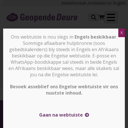
Skip
Winkel
Kontak ons
Return to English
to
content
Op
X
me
Ons webtuiste is nou slegs in
Engels beskikbaar
.
Sommige aflaaibare hulpbronne (soos
gebedskalenders) bly steeds in Engels en Afrikaans
Nuus en stories
beskikbaar op die Engelse webtuiste. E-posse en
WhatsApp-boodskappe sal steeds in beide Engels
en Afrikaans beskikbaar wees, maar alle skakels sal
Nuus en stories
Jongste nuus: Alvaro van Samarinda,
Indonesië
jou na die Engelse webtuiste lei.
Besoek asseblief ons Engelse webtuiste vir ons
nuutste inhoud.
Gaan na webtuiste