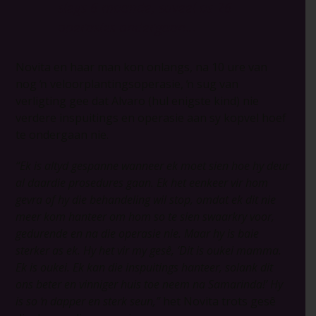
slegs 6 maande, soveel as 26
operasies ondergaan…
Novita en haar man kon onlangs, na 10 ure van
nog ŉ veloorplantingsoperasie, ŉ sug van
verligting gee dat Alvaro (hul enigste kind) nie
verdere inspuitings en operasie aan sy kopvel hoef
te ondergaan nie.
“Ek is altyd gespanne wanneer ek moet sien hoe hy deur
al daardie prosedures gaan. Ek het eenkeer vir hom
gevra of hy die behandeling wil stop, omdat ek dit nie
meer kom hanteer om hom so te sien swaarkry voor,
gedurende en na die operasie nie. Maar hy is baie
sterker as ek. Hy het vir my gesê, ‘Dit is oukei mamma.
Ek is oukei. Ek kan die inspuitings hanteer, solank dit
ons beter en vinniger huis toe neem na Samarinda!’ Hy
is so ŉ dapper en sterk seun,”
het Novita trots gesê