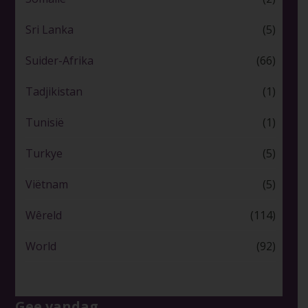
Sri Lanka
(5)
Suider-Afrika
(66)
Tadjikistan
(1)
Tunisië
(1)
Turkye
(5)
Viëtnam
(5)
Wêreld
(114)
World
(92)
Gee vandag