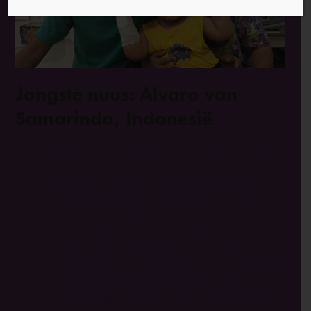
Jongste nuus: Alvaro van
Samarinda, Indonesië
17 September 2018
Indonesië
0 Opmerkings
Alvaro (nou 5) is een van die kinders
wat beseer is tydens ŉ bomaanval in
Samarinda, Indonesië op die die 13de
November 2016. Hy het ernstige
brandwonde opgedoen aan die helfte
van sy kop, asook sy nek en hand.
Alvaro het alreeds, in die bestek van