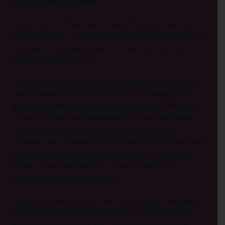
die dag na die operasie.
Die derde, en finale, veloorplantingsoperasie op die
3de September, in Kuala Lumpur, Maleisië, beteken
dat Alvaro se kopvel weer normaal sal kan hare
groei soos vantevore.
“Ons haal ŉ bietjie makliker asem nou dat nog een van
hierdie aaklige fases verby is,”
het sy glimlaggend
gesê, alhoewel sy steeds vermoeid gelyk het tydens
ŉ video-oproep met medewerkers van Geopende
Deure. Vir die afgelope agt maande moes sy
probeer om ŉ balans te handhaaf tussen haar werk
in Samarinda en om in Kuala Lumpur te wees by
Alvaro. Haar man het van sy werk bedank om
voltyds na Alvaro om te sien.
Gedurende die oproep, het Alvaro op sy bed gesit,
ŉ bietjie stiller as gewoonlik, maar steeds met sy
mooiste glimlag en gesê,
“Dankie vir julle gebede.