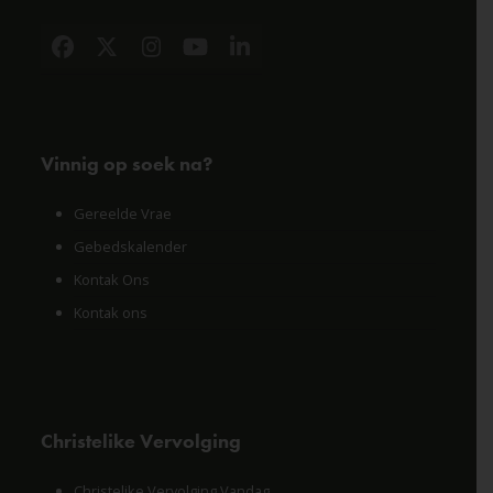
Facebook
X
Instagram
YouTube
LinkedIn
Vinnig op soek na?
Gereelde Vrae
Gebedskalender
Kontak Ons
Kontak ons
Christelike Vervolging
Christelike Vervolging Vandag