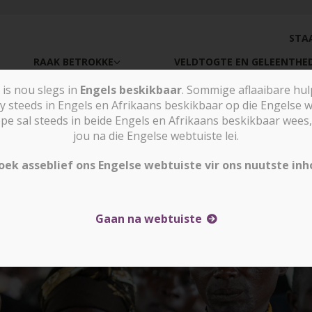
STA
RAAK BETROKKE
VELDTOGTE EN GELEENTHE
is nou slegs in
Engels beskikbaar
. Sommige aflaaibare hu
y steeds in Engels en Afrikaans beskikbaar op die Engelse w
sal steeds in beide Engels en Afrikaans beskikbaar wees, 
Nuus
jou na die Engelse webtuiste lei.
oek asseblief ons Engelse webtuiste vir ons nuutste inh
Gaan na webtuiste