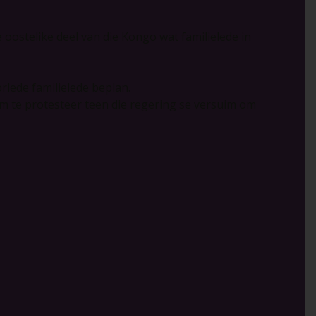
e oostelike deel van die Kongo wat familielede in
orlede familielede beplan.
m te protesteer teen die regering se versuim om