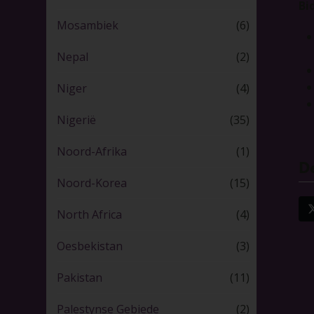
Bi
Mosambiek
(6)
Nepal
(2)
Niger
(4)
Nigerië
(35)
Noord-Afrika
(1)
De
Noord-Korea
(15)
North Africa
(4)
Oesbekistan
(3)
Pakistan
(11)
Palestynse Gebiede
(2)