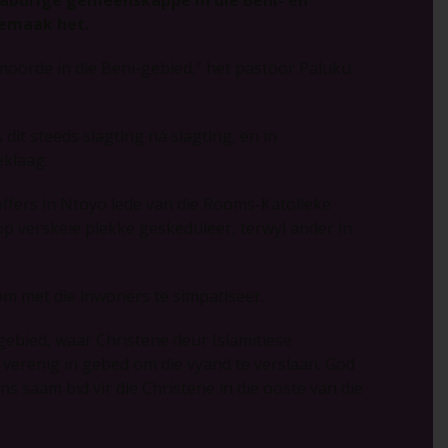
gemaak het.
 moorde in die Beni-gebied,” het pastoor Paluku
dit steeds slagting ná slagting, en in
eklaag.
offers in Ntoyo lede van die Rooms-Katolieke
p verskeie plekke geskeduleer, terwyl ander in
 met die inwoners te simpatiseer.
-gebied, waar Christene deur Islamitiese
s verenig in gebed om die vyand te verslaan. God
ns saam bid vir die Christene in die ooste van die