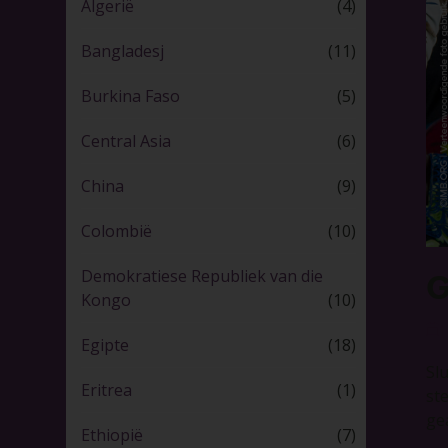
Algerië
(4)
Bangladesj
(11)
Burkina Faso
(5)
Central Asia
(6)
China
(9)
Colombië
(10)
Demokratiese Republiek van die
G
Kongo
(10)
1
Egipte
(18)
Sl
Eritrea
(1)
st
ge
Ethiopië
(7)