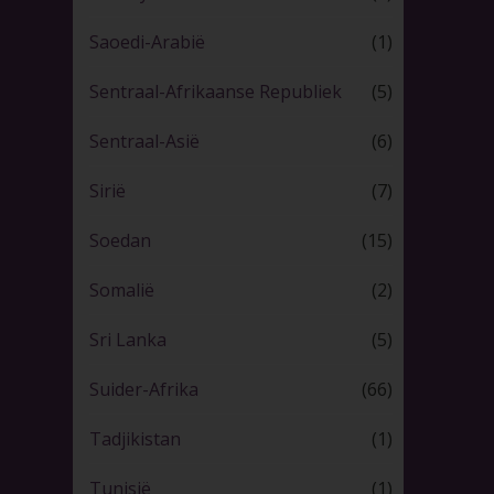
Saoedi-Arabië
(1)
Sentraal-Afrikaanse Republiek
(5)
Sentraal-Asië
(6)
Sirië
(7)
Soedan
(15)
Somalië
(2)
Sri Lanka
(5)
Suider-Afrika
(66)
Tadjikistan
(1)
Tunisië
(1)