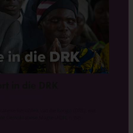
ort in die DRK
go
0 Opmerkings
okratiese Republiek van die Kongo (DRK), wat
erde Demokratiese Magte (ADF), ŉ ISIS-