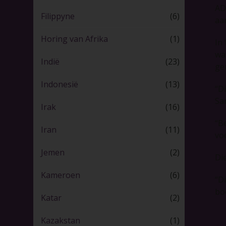
AD
Filippyne
(6)
aa
Horing van Afrika
(1)
In
wa
Indië
(23)
ge
Indonesië
(13)
“D
Sa
Irak
(16)
“B
Iran
(11)
vo
Jemen
(2)
Di
Kameroen
(6)
“D
bo
Katar
(2)
Hi
Kazakstan
(1)
do