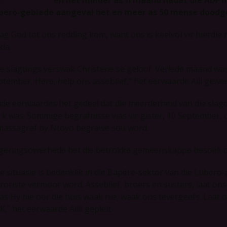
bero-gebiede aangeval het en meer as 50 mense dood
ag God tot ons redding kom, want ons is keelvol vir hierdie
kla.
ie slagtings verswak Christene se geloof. Verlede maand was 
ptember, Here, help ons asseblief,” het eerwaarde Alli gewe
ide eerwaardes het gedeel dat die meerderheid van die slag
rk was. Sommige begrafnisse was vir gister, 10 September, o
massagraf by Ntoyo begrawe sou word.
geringsowerhede het die betrokke gemeenskappe besoek om
ie situasie is bedenklik in die Bapère-sektor van die Lubero
rroriste vermoor word. Asseblief, broers en susters, laat on
 as Hy nie oor die huis waak nie, waak ons tevergeefs. Laat o
,” het eerwaarde Alili gepleit.