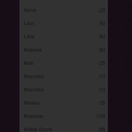
Lu
Kenia
(2)
“M
Laos
(5)
ge
Libië
(6)
“D
Se
Maleisië
(6)
Be
Mali
(2)
Ke
ŉ 
Marokko
(1)
Re
Marokko
(1)
“D
Mexiko
(3)
te
sê
Mianmar
(10)
DRK
Midde-Ooste
(9)