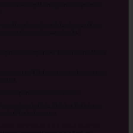
ubero-distrikte op Maandagaand, 8 September,
k.
r word hoe die oorlewende families van Ntoyo,
eeu oor die soveelste aanval op hul
met kapmesse doodgemaak,” het eerwaarde Mbula
e ontvoer en 16 huise, agt motorfietse en twee
ygevoeg.
ie keer op Christen-boere in Potodu.
 woonbuurt in Oicha. Hulle het die Christen-
p het,” het hy bygevoeg.
nadat 49 Christene in die dorpie Komanda
aburige gemeenskappe in die Beni- en