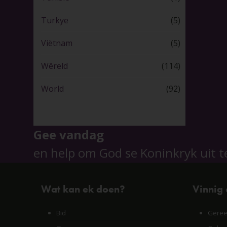
Turkye
(5)
Viëtnam
(5)
Wêreld
(114)
World
(92)
Gee vandag
en help om God se Koninkryk uit t
Wat kan ek doen?
Vinnig
Bid
Geree