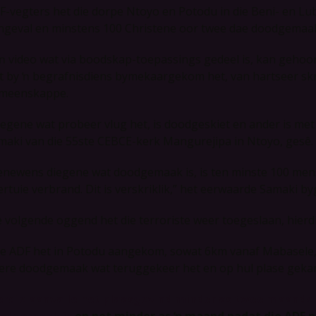
F-vegters het die dorpe Ntoyo en Potodu in die Beni- en L
ngeval en minstens 100 Christene oor twee dae doodgemaa
 ŉ video wat via boodskap-toepassings gedeel is, kan gehoo
t by ŉ begrafnisdiens bymekaargekom het, van hartseer skr
meenskappe.
iegene wat probeer vlug het, is doodgeskiet en ander is 
maki van die 55ste CEBCE-kerk Mangurejipa in Ntoyo, gesê.
enewens diegene wat doodgemaak is, is ten minste 100 mens
ertuie verbrand. Dit is verskriklik,” het eerwaarde Samaki b
e volgende oggend het die terroriste weer toegeslaan, hierd
ie ADF het in Potodu aangekom, sowat 6km vanaf Mabasele, ŉ
ere doodgemaak wat teruggekeer het en op hul plase gekam
erdie aanvalle het plaasgevind minder as twee maande 
odgemaak is
en net minder as ŉ maand nadat die ADF n