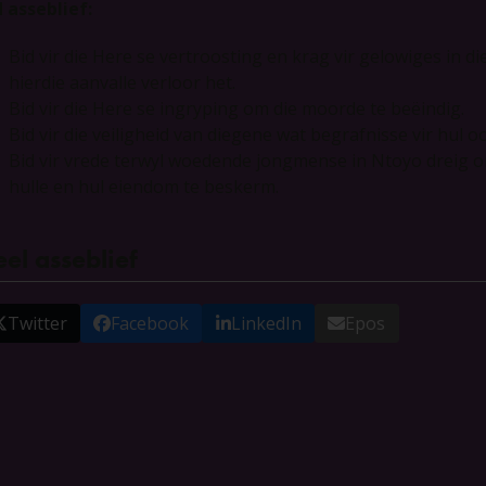
d asseblief:
Bid vir die Here se vertroosting en krag vir gelowiges in di
hierdie aanvalle verloor het.
Bid vir die Here se ingryping om die moorde te beëindig.
Bid vir die veiligheid van diegene wat begrafnisse vir hul o
Bid vir vrede terwyl woedende jongmense in Ntoyo dreig o
hulle en hul eiendom te beskerm.
el asseblief
Twitter
Facebook
LinkedIn
Epos