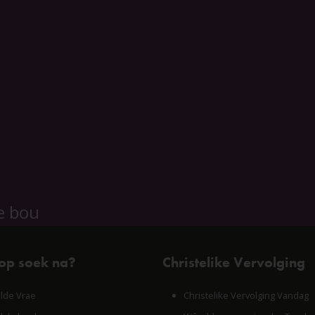
e bou
 op soek na?
Christelike Vervolging
lde Vrae
Christelike Vervolging Vandag