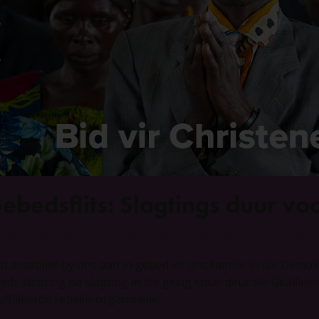
ebedsflits: Slagtings duur vo
1 September 2025
Afrika
,
Demokratiese Republiek van die Kon
uit asseblief by ons aan in gebed vir ons familie in die Dem
eeds slagting ná slagting in die gesig staar deur die Geallie
affilieerde rebelle-organisasie.