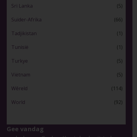
Sri Lanka
(5)
Suider-Afrika
(66)
Tadjikistan
(1)
Tunisië
(1)
Turkye
(5)
Viëtnam
(5)
Wêreld
(114)
World
(92)
Gee vandag