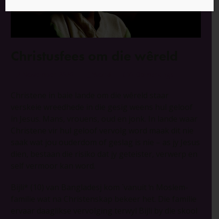
Christusfees om die wêreld
2 November 2020
World
0 Opmerkings
Christene in baie lande om die wêreld staar
verskeie wreedhede in die gesig weens hul geloof
in Jesus. Mans, vrouens, oud en jonk. In lande waar
Christene vir hul geloof vervolg word maak dit nie
saak wat jou ouderdom of geslag is nie – as jy Jesus
dien, bestaan die risiko dat jy geteister, verwerp en
self vermoor kan word.
Bijli* (10) van Bangladesj kom `vanuit ŉ Moslem-
familie wat na Christenskap bekeer het. Die familie
ervaar daaglikse vervolging terwyl Bijli by die skool