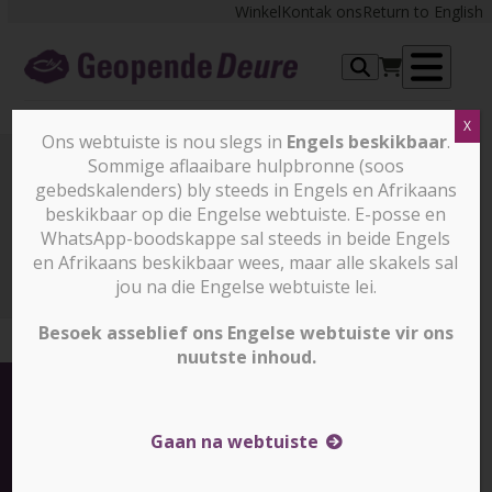
Skip
Winkel
Kontak ons
Return to English
to
content
Op
X
me
Ons webtuiste is nou slegs in
Engels beskikbaar
.
Sommige aflaaibare hulpbronne (soos
gebedskalenders) bly steeds in Engels en Afrikaans
Nuus en stories
beskikbaar op die Engelse webtuiste. E-posse en
WhatsApp-boodskappe sal steeds in beide Engels
en Afrikaans beskikbaar wees, maar alle skakels sal
Nuus en stories
Christusfees om die wêreld
jou na die Engelse webtuiste lei.
Besoek asseblief ons Engelse webtuiste vir ons
nuutste inhoud.
Gaan na webtuiste