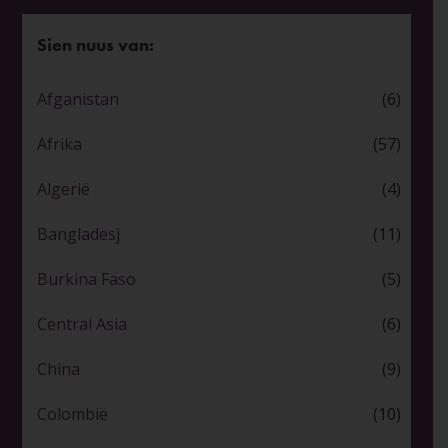
Sien nuus van:
Afganistan
(6)
Afrika
(57)
Algerië
(4)
Bangladesj
(11)
Burkina Faso
(5)
Central Asia
(6)
China
(9)
Colombië
(10)