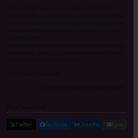
Sluit asseblief by ons aan in gebed gedurende
hierdie veldtog – dat God ons vervolgde familie sal
beskerm waar hulle toenemende vervolging ervaar
namate Kersfees nader kom. Bid ook dat God ons
sal help om die
“Christusfees om die wêreld”-
veldtog
se doelwit te bereik sodat ons vervolgde familie die
beskerming, versorging en ondersteuning kan kry
wat hulle nodig het om te floreer.
Dankie dat jy saam bid.
*Name weens sekuriteitsredes verander.
Deel asseblief
Twitter
Facebook
LinkedIn
Epos