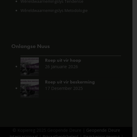
Wêreldwaarnemingslys Tendense
Wêreldwaarnemingslys Metodologie
Onlangse Nuus
Roep uit vir hoop
26 Januarie 2026
Roep uit vir beskerming
17 Desember 2025
© Kopiereg 2025 Geopende Deure |
Geopende Deure
Internasionaal
|
Privaatheidsbeleid
|
Regskennisgewing
|