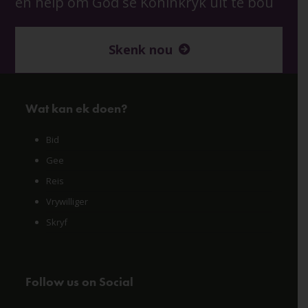
en help om God se Koninkryk uit te bou
Skenk nou
Wat kan ek doen?
Bid
Gee
Reis
Vrywilliger
Skryf
Follow us on Social