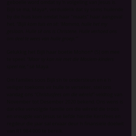
geboelie word omdat sy ŉ volgeling van Jesus is.
Bijli se ma, Maya*, verduidelik dat sy soms huilende
by die huis kom omdat haar “maats” haar aangeval
het.
“Bijli kom tuis en sê: ‘Mamma, hulle het my
geslaan. Hulle sê ons is Christene. Hulle verhoed ons
om deel te wees van hulle groep.’”
Gelukkig het Bijli haar boetie Mohon* (5) om mee
te speel.
“Maar sy kan nie met die Moslem-kinders
speel nie,”
sê Maya.
Om families soos Bijli sŉ te ondersteun en e ŉ
veiliger toekoms vir hulle te verseker, stel ons
vandag ons
“Christusfees om die wêreld”-
veldtog van
November tot Desember 2020 bekend. Ons wens is
dat elke vervolgde familie om die wêreld die troos
en vreugde van Jesus se liefde hierdie Kersfees en
regdeur die jaar sal ervaar deur ŉ finansiële doelwit
van R1 984 000 te bereik.