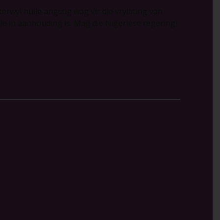
erwyl hulle angstig wag vir die vrylating van
lle in aanhouding is. Mag die Nigeriese regering