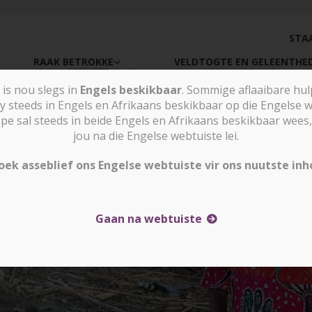
STA
RAAK BETROKKE
VELDTOGTE EN GELEENTHE
is nou slegs in
Engels beskikbaar
. Sommige aflaaibare hu
y steeds in Engels en Afrikaans beskikbaar op die Engelse w
sal steeds in beide Engels en Afrikaans beskikbaar wees, 
jou na die Engelse webtuiste lei.
oek asseblief ons Engelse webtuiste vir ons nuutste inh
Gaan na webtuiste