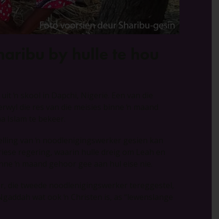
ribu by hulle te hou
it ŉ skool in Dapchi, Nigerië. Een van die
Terwyl die res van die meisies binne ŉ maand
a Islam te bekeer.
telling van ŉ noodlenigingswerker gesien kan
iese regering, waarin hulle dreig om Leah en
nne ŉ maand gehoor gee aan hul eise nie.
, die tweede noodlenigingswerker tereggestel,
Ngaddah wat ook ŉ Christen is, as “lewenslange