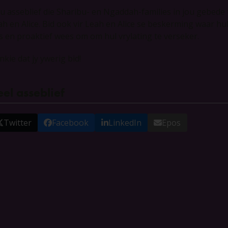
u asseblief die Sharibu- en Ngaddah-families in jou gebede t
ah en Alice. Bid ook vir Leah en Alice se beskerming waar hu
s en proaktief wees om om hul vrylating te verseker.
kie dat jy ywerig bid!
el asseblief
Twitter
Facebook
LinkedIn
Epos