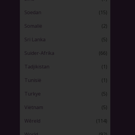
Soedan
(15)
Somalië
(2)
Sri Lanka
(5)
Suider-Afrika
(66)
Tadjikistan
(1)
Tunisië
(1)
Turkye
(5)
Viëtnam
(5)
Wêreld
(114)
World
(92)