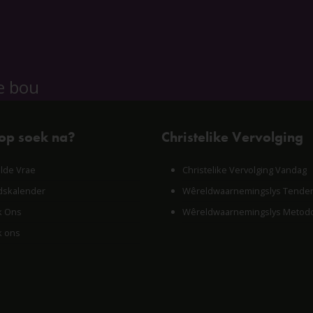
e bou
 op soek na?
Christelike Vervolging
lde Vrae
Christelike Vervolging Vandag
skalender
Wêreldwaarnemingslys Tende
k Ons
Wêreldwaarnemingslys Metodo
k ons