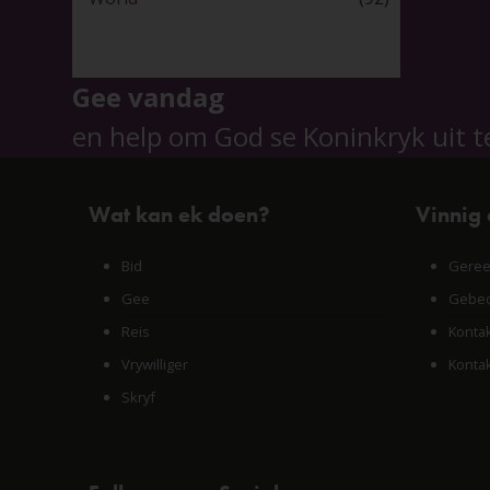
Gee vandag
en help om God se Koninkryk uit t
Wat kan ek doen?
Vinnig
Bid
Geree
Gee
Gebed
Reis
Konta
Vrywilliger
Konta
Skryf