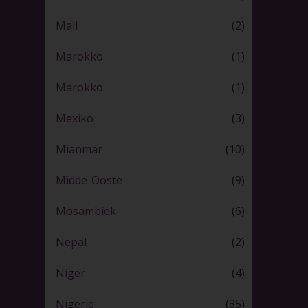
Mali
(2)
Marokko
(1)
Marokko
(1)
Mexiko
(3)
Mianmar
(10)
Midde-Ooste
(9)
Mosambiek
(6)
Nepal
(2)
Niger
(4)
Nigerië
(35)