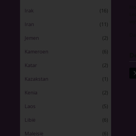
Ho
Irak
(16)
Le
wy
Iran
(11)
Dan
Jemen
(2)
Kameroen
(6)
De
Katar
(2)
Kazakstan
(1)
Kenia
(2)
Laos
(5)
Libië
(6)
Maleisië
(6)