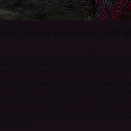
oko Haram sweer om Leah Sha
7 Oktober 2018
Nigerië
0 Opmerkings
ko Haram het in Februarie vandeesjaar 110 meisies ontvoer u
isies en enigste Christen was die 15-jarige, Leah Sharibu.. 
ygelaat is, is Leah steeds in aanhouding omdat sy weier om n
 September het ŉ video aan die lig gekom waarin die teregs
rd… In díe video, stel Boko Haram ŉ ultimatum aan die Niger
ee ander noodlenigingswerkers te vermoor, sou hulle nie bi
gelukkig het Boko Haram verlede week, op die 16de Oktober
 gesweer om Leah en die derde noodlenigingswerker, Alica 
awe” aan te hou.