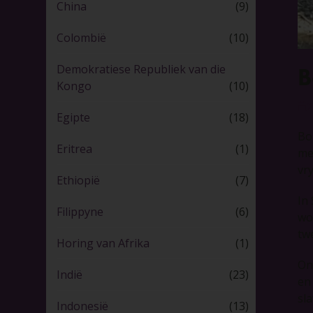
China
(9)
Colombië
(10)
Demokratiese Republiek van die
B
Kongo
(10)
2
Egipte
(18)
Bo
Eritrea
(1)
me
vr
Ethiopië
(7)
In
Filippyne
(6)
wo
tw
Horing van Afrika
(1)
On
Indië
(23)
en
sl
Indonesië
(13)