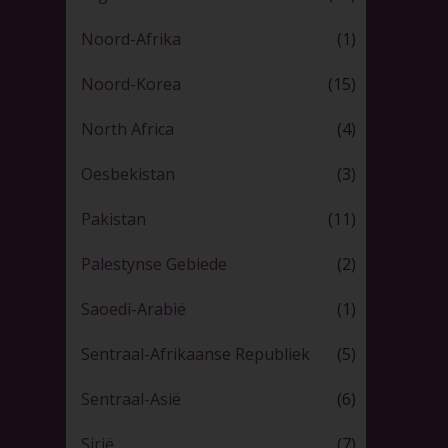
Noord-Afrika
(1)
Noord-Korea
(15)
North Africa
(4)
Oesbekistan
(3)
Pakistan
(11)
Palestynse Gebiede
(2)
Saoedi-Arabië
(1)
Sentraal-Afrikaanse Republiek
(5)
Sentraal-Asië
(6)
Sirië
(7)