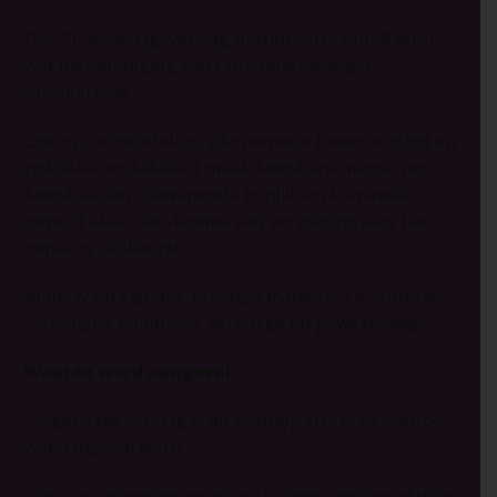
Die 2024-Geslagsverslag onthul een sleutelfaktor
wat die vervolging van Christene vererger…
onsekerheid.
Oorlog, ontworteling, ekonomiese ineenstorting en
politieke onstabiliteit maak kwesbare mense nog
kwesbaarder. Gewapende konflik en kriminele
geweld blaas die vlamme van vervolging aan. Die
impak is skokkend.
Mans ly op sigbare, ernstige maniere. Vir vroue is
vervolging kompleks, verborge en gewelddadig.
Waarde word aangeval
Volgens die verslag is dit boonop vroue se waarde
wat aangeval word.
Vroulike gelowiges word in skaamte gedompel deur