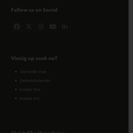
Follow us on Social
Facebook
X
Instagram
YouTube
LinkedIn
Vinnig op soek na?
Gereelde Vrae
Gebedskalender
Kontak Ons
Kontak ons
Christelike Vervolging