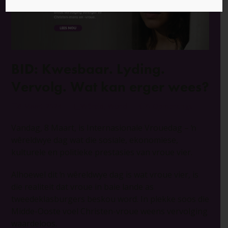
BID: Kwesbaar. Lyding.
Vervolg. Wat kan erger wees?
8 Maart 2024
Wêreld
,
World
0 Opmerkings
Vandag, 8 Maart, is Internasionale Vrouedag – ŉ
wêreldwye dag wat die sosiale, ekonomiese,
kulturele en politieke prestasies van vroue vier.
Alhoewel dit ŉ wêreldwye dag is wat vroue vier, is
die realiteit dat vroue in baie lande as
tweedeklasburgers beskou word. In plekke soos die
Midde-Ooste voel Christen-vroue weens vervolging
waardeloos.