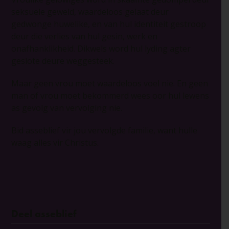
seksuele geweld, waardeloos gelaat deur
gedwonge huwelike, en van hul identiteit gestroop
deur die verlies van hul gesin, werk en
onafhanklikheid. Dikwels word hul lyding agter
geslote deure weggesteek.
Maar geen vrou moet waardeloos voel nie. En geen
man of vrou moet bekommerd wees oor hul lewens
as gevolg van vervolging nie.
Bid asseblief vir jou vervolgde familie, want hulle
waag alles vir Christus.
Deel asseblief