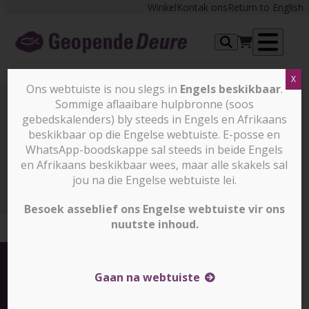
Skip
Winkel
Kontak ons
Return to English
to
content
Op
X
me
Ons webtuiste is nou slegs in
Engels beskikbaar
.
Sommige aflaaibare hulpbronne (soos
gebedskalenders) bly steeds in Engels en Afrikaans
Nuus en stories
beskikbaar op die Engelse webtuiste. E-posse en
WhatsApp-boodskappe sal steeds in beide Engels
en Afrikaans beskikbaar wees, maar alle skakels sal
Nuus en stories
BID: Kwesbaar. Lyding. Vervolg. Wat
kan erger wees?
jou na die Engelse webtuiste lei.
Besoek asseblief ons Engelse webtuiste vir ons
nuutste inhoud.
Gaan na webtuiste