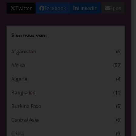
Twitter
Facebook
LinkedIn
Epos
Sien nuus van:
Afganistan
(6)
Afrika
(57)
Algerië
(4)
Bangladesj
(11)
Burkina Faso
(5)
Central Asia
(6)
China
(9)