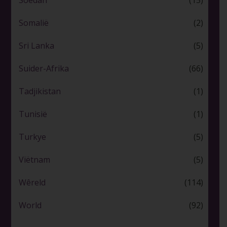
Soedan
(15)
Somalië
(2)
Sri Lanka
(5)
Suider-Afrika
(66)
Tadjikistan
(1)
Tunisië
(1)
Turkye
(5)
Viëtnam
(5)
Wêreld
(114)
World
(92)