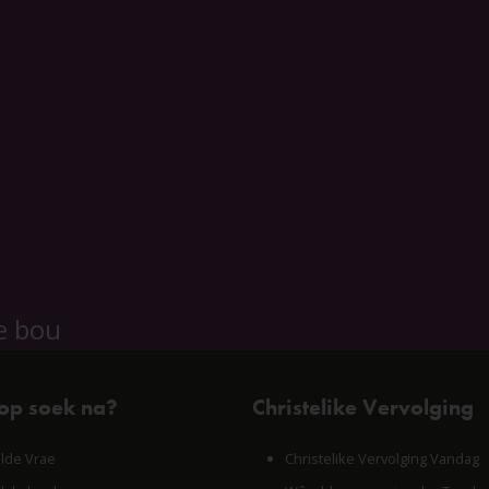
e bou
 op soek na?
Christelike Vervolging
lde Vrae
Christelike Vervolging Vandag