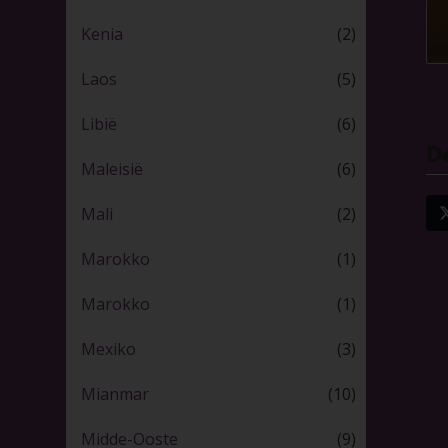
Kenia
(2)
Laos
(5)
A l
Libië
(6)
De
Maleisië
(6)
Mali
(2)
Marokko
(1)
Marokko
(1)
Mexiko
(3)
Mianmar
(10)
Midde-Ooste
(9)