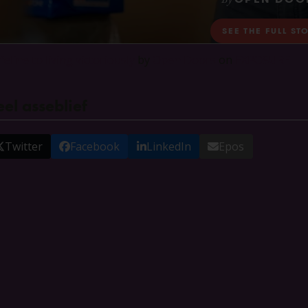
ifeline to living victoriously
by
Open Doors
on
EXPOSURE
el asseblief
Twitter
Facebook
LinkedIn
Epos