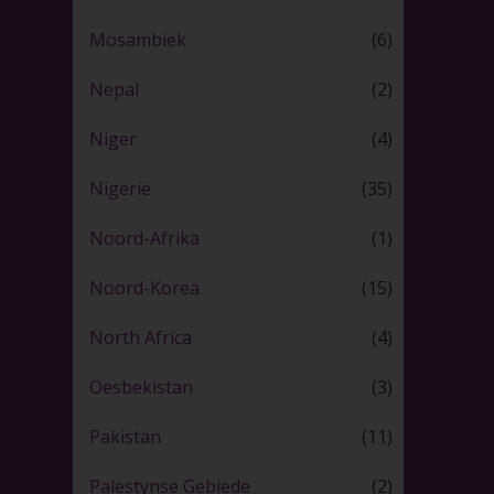
Mosambiek
(6)
Nepal
(2)
Niger
(4)
Nigerië
(35)
Noord-Afrika
(1)
Noord-Korea
(15)
North Africa
(4)
Oesbekistan
(3)
Pakistan
(11)
Palestynse Gebiede
(2)