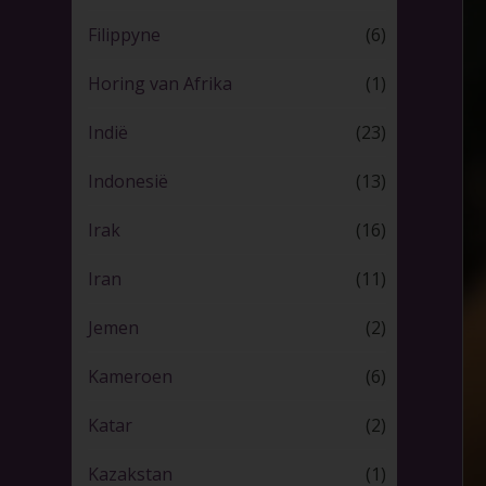
Filippyne
(6)
Horing van Afrika
(1)
Indië
(23)
Indonesië
(13)
Irak
(16)
Iran
(11)
Jemen
(2)
Kameroen
(6)
Katar
(2)
Kazakstan
(1)