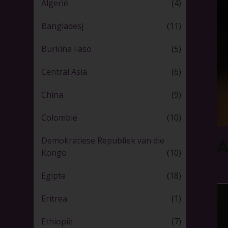
Algerië
(4)
Bangladesj
(11)
Burkina Faso
(5)
Central Asia
(6)
China
(9)
Colombië
(10)
Demokratiese Republiek van die
A
Kongo
(10)
1
Egipte
(18)
Eritrea
(1)
Ethiopië
(7)