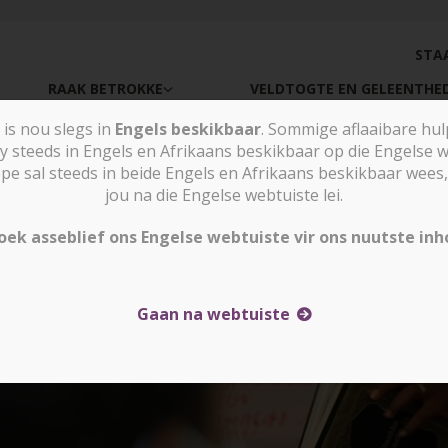
STA
RAAK BETROKKE
VELDTOGTE EN GELEENTHE
is nou slegs in
Engels beskikbaar
. Sommige aflaaibare hu
y steeds in Engels en Afrikaans beskikbaar op die Engelse w
sal steeds in beide Engels en Afrikaans beskikbaar wees, 
Nuus e
jou na die Engelse webtuiste lei.
oek asseblief ons Engelse webtuiste vir ons nuutste inh
Gaan na webtuiste