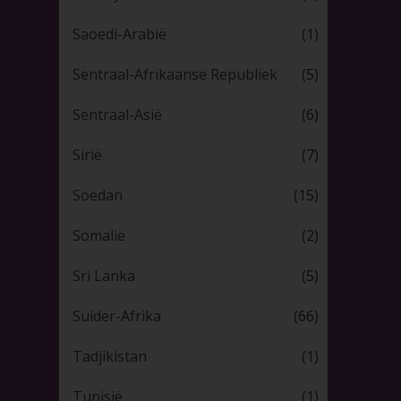
Saoedi-Arabië
(1)
Sentraal-Afrikaanse Republiek
(5)
Sentraal-Asië
(6)
Sirië
(7)
Soedan
(15)
Somalië
(2)
Sri Lanka
(5)
Suider-Afrika
(66)
Tadjikistan
(1)
Tunisië
(1)