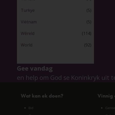
Turkye
(5)
Viëtnam
(5)
Wêreld
(114)
World
(92)
Gee vandag
en help om God se Koninkryk uit t
Wat kan ek doen?
Vinnig
Bid
Geree