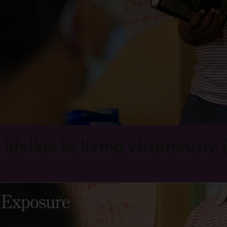
 lifeline to living victoriously
7 September 2021
Suider-Afrika
0 Opmerkings