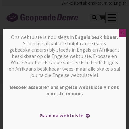
Skip
Winkel
Kontak ons
Return to English
to
content
Op
X
me
Ons webtuiste is nou slegs in
Engels beskikbaar
.
Sommige aflaaibare hulpbronne (soos
gebedskalenders) bly steeds in Engels en Afrikaans
Prayer Points
beskikbaar op die Engelse webtuiste. E-posse en
WhatsApp-boodskappe sal steeds in beide Engels
en Afrikaans beskikbaar wees, maar alle skakels sal
Prayer Points
9 Januarie 2026
jou na die Engelse webtuiste lei.
Besoek asseblief ons Engelse webtuiste vir ons
nuutste inhoud.
9 Januarie 2026
9 Januarie 2026
Corrin Durrheim
Gaan na webtuiste
ERITREA – Eritrea word deur ŉ brutale diktatorskap