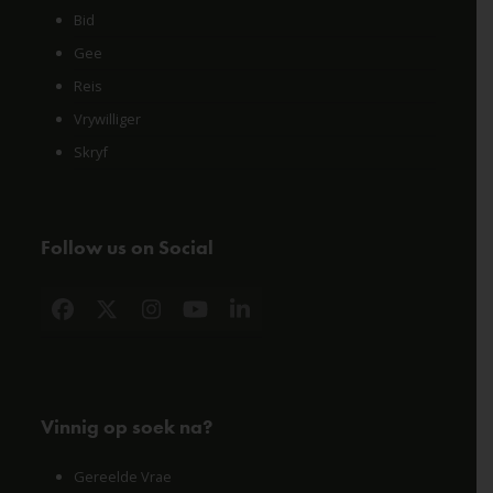
Bid
Gee
Reis
Vrywilliger
Skryf
Follow us on Social
Facebook
X
Instagram
YouTube
LinkedIn
Vinnig op soek na?
Gereelde Vrae