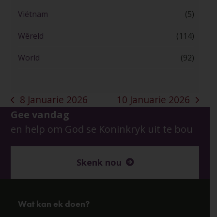
Viëtnam
(5)
Wêreld
(114)
World
(92)
8 Januarie 2026
10 Januarie 2026
previous
next
Gee vandag
post:
post:
en help om God se Koninkryk uit te bou
Skenk nou
Wat kan ek doen?