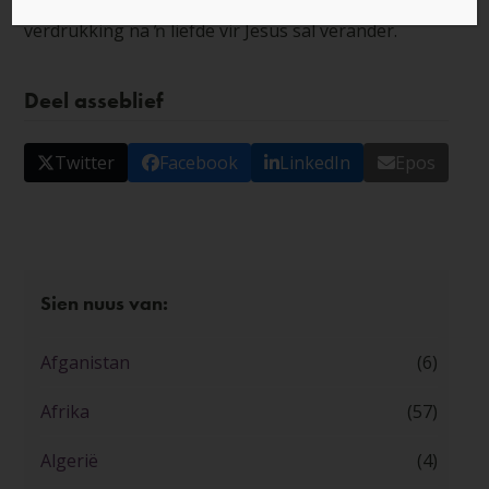
regeer. Bid dat president Afwerki se hart van
verdrukking na ŉ liefde vir Jesus sal verander.
Deel asseblief
Twitter
Facebook
LinkedIn
Epos
Sien nuus van:
Afganistan
(6)
Afrika
(57)
Algerië
(4)