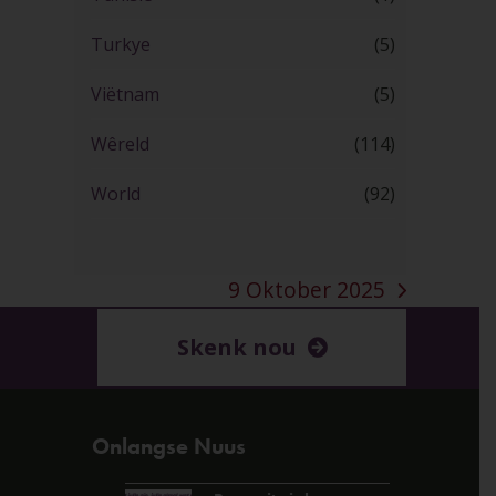
Turkye
(5)
Viëtnam
(5)
Wêreld
(114)
World
(92)
9 Oktober 2025
next
post:
Skenk nou
Onlangse Nuus