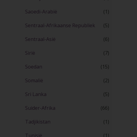
Saoedi-Arabië
(1)
Sentraal-Afrikaanse Republiek
(5)
Sentraal-Asië
(6)
Sirië
(7)
Soedan
(15)
Somalië
(2)
Sri Lanka
(5)
Suider-Afrika
(66)
Tadjikistan
(1)
Tunisië
(1)