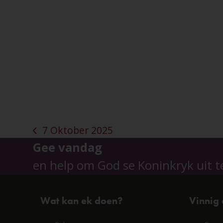
7 Oktober 2025
previous
Gee vandag
post:
en help om God se Koninkryk uit t
Wat kan ek doen?
Vinnig