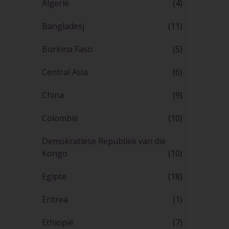
Algerië
(4)
Bangladesj
(11)
Burkina Faso
(5)
Central Asia
(6)
China
(9)
Colombië
(10)
Demokratiese Republiek van die
Kongo
(10)
Egipte
(18)
Eritrea
(1)
Ethiopië
(7)