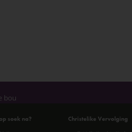
e bou
 op soek na?
Christelike Vervolging