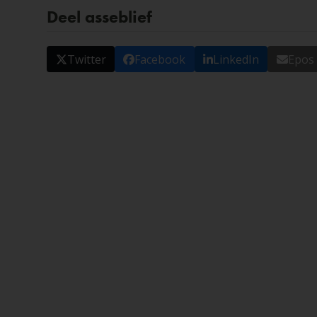
Deel asseblief
Twitter
Facebook
LinkedIn
Epos