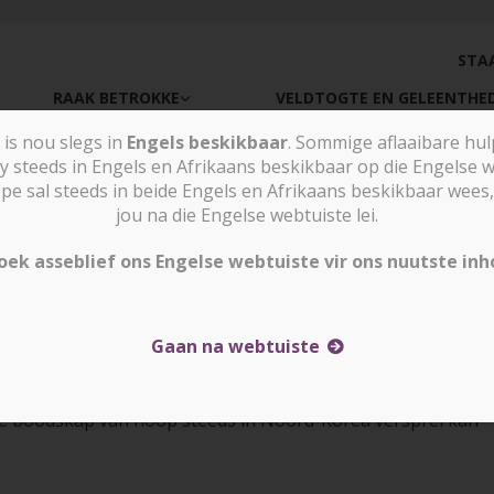
STA
RAAK BETROKKE
VELDTOGTE EN GELEENTHE
is nou slegs in
Engels beskikbaar
. Sommige aflaaibare hu
y steeds in Engels en Afrikaans beskikbaar op die Engelse w
sal steeds in beide Engels en Afrikaans beskikbaar wees, 
jou na die Engelse webtuiste lei.
oek asseblief ons Engelse webtuiste vir ons nuutste inh
Gaan na webtuiste
die boodskap van hoop steeds in Noord-Korea versprei kan