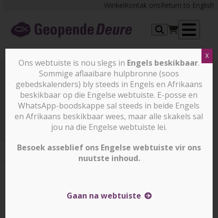
Skip
Winkel
Kontak ons
Return to English
to
content
Op
X
me
Ons webtuiste is nou slegs in
Engels beskikbaar
.
Sommige aflaaibare hulpbronne (soos
gebedskalenders) bly steeds in Engels en Afrikaans
Prayer Points
beskikbaar op die Engelse webtuiste. E-posse en
WhatsApp-boodskappe sal steeds in beide Engels
en Afrikaans beskikbaar wees, maar alle skakels sal
Prayer Points
7 Augustus 2025
jou na die Engelse webtuiste lei.
Besoek asseblief ons Engelse webtuiste vir ons
nuutste inhoud.
7 Augustus 2025
7 Augustus 2025
Corrin Durrheim
Gaan na webtuiste
EGIPTE – Bid vir vrede en vertroosting vir alle