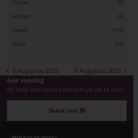
Turkye
(5)
Viëtnam
(5)
Wêreld
(114)
World
(92)
6 Augustus 2025
8 Augustus 2025
previous
next
Gee vandag
post:
post:
en help om God se Koninkryk uit te bou
Skenk nou
Wat kan ek doen?