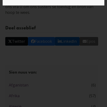
kwesbare Christenvroue regoor die wêreld. Here,
ons vra U om ons susters se toevlug en bron van
hoop te wees.
Deel asseblief
Twitter
Facebook
LinkedIn
Epos
Sien nuus van:
Afganistan
(6)
Afrika
(57)
Algerië
(4)