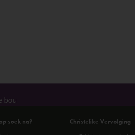
e bou
 op soek na?
Christelike Vervolging