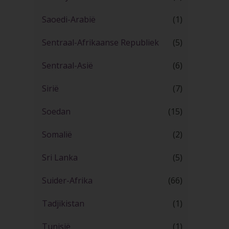
Saoedi-Arabië
(1)
Sentraal-Afrikaanse Republiek
(5)
Sentraal-Asië
(6)
Sirië
(7)
Soedan
(15)
Somalië
(2)
Sri Lanka
(5)
Suider-Afrika
(66)
Tadjikistan
(1)
Tunisië
(1)