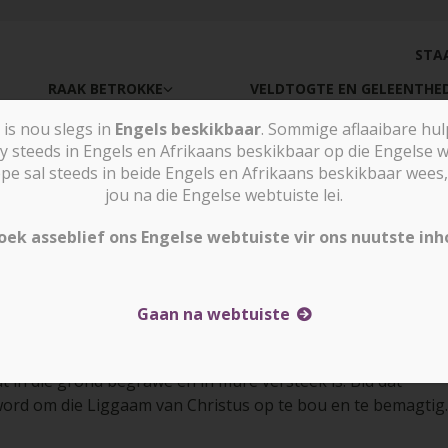
STA
RAAK BETROKKE
VELDTOGTE EN GELEENTHE
is nou slegs in
Engels beskikbaar
. Sommige aflaaibare hu
y steeds in Engels en Afrikaans beskikbaar op die Engelse w
sal steeds in beide Engels en Afrikaans beskikbaar wees, 
jou na die Engelse webtuiste lei.
oek asseblief ons Engelse webtuiste vir ons nuutste inh
Gaan na webtuiste
t in die grond begrawe en in mure versteek is. Bid dat
ord om die Liggaam van Christus op te bou en te bemagtig