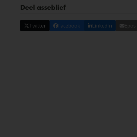
Deel asseblief
Twitter
Facebook
LinkedIn
Epos