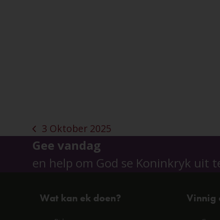
3 Oktober 2025
previous
Gee vandag
post:
en help om God se Koninkryk uit t
Wat kan ek doen?
Vinnig