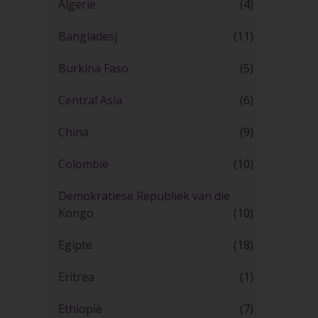
Algerië
(4)
Bangladesj
(11)
Burkina Faso
(5)
Central Asia
(6)
China
(9)
Colombië
(10)
Demokratiese Republiek van die
Kongo
(10)
Egipte
(18)
Eritrea
(1)
Ethiopië
(7)