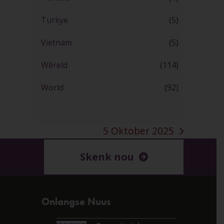
Turkye
(5)
Viëtnam
(5)
Wêreld
(114)
World
(92)
5 Oktober 2025
next
post:
Skenk nou
Onlangse Nuus