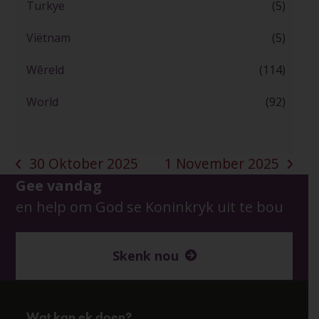
Turkye
(5)
Viëtnam
(5)
Wêreld
(114)
World
(92)
30 Oktober 2025
1 November 2025
previous
next
Gee vandag
post:
post:
en help om God se Koninkryk uit te bou
Skenk nou
Wat kan ek doen?