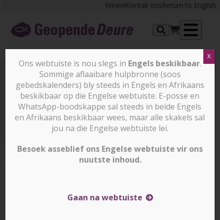
Skip
Winkel
Kontak ons
Return to English
to
content
Op
X
me
Ons webtuiste is nou slegs in
Engels beskikbaar
.
Sommige aflaaibare hulpbronne (soos
gebedskalenders) bly steeds in Engels en Afrikaans
Prayer Points
beskikbaar op die Engelse webtuiste. E-posse en
WhatsApp-boodskappe sal steeds in beide Engels
en Afrikaans beskikbaar wees, maar alle skakels sal
Prayer Points
31 Oktober 2025
jou na die Engelse webtuiste lei.
Besoek asseblief ons Engelse webtuiste vir ons
nuutste inhoud.
31 Oktober 2025
31 Oktober 2025
Corrin Durrheim
Gaan na webtuiste
IRAN – Bid vir bekering en transformasie by Iranse