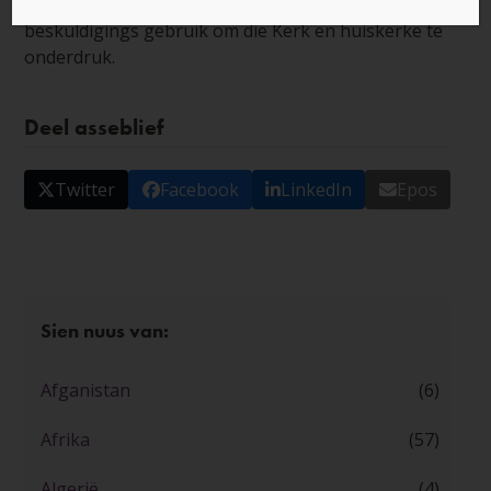
amptenare, veral diegene wat intimidasie en vals
beskuldigings gebruik om die Kerk en huiskerke te
onderdruk.
Deel asseblief
Twitter
Facebook
LinkedIn
Epos
Sien nuus van:
Afganistan
(6)
Afrika
(57)
Algerië
(4)