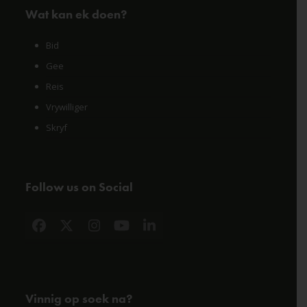
Wat kan ek doen?
Bid
Gee
Reis
Vrywilliger
Skryf
Follow us on Social
Facebook
X
Instagram
YouTube
LinkedIn
Vinnig op soek na?