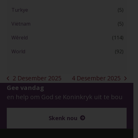
Turkye
(5)
Viëtnam
(5)
Wêreld
(114)
World
(92)
2 Desember 2025
4 Desember 2025
previous
next
Gee vandag
post:
post:
en help om God se Koninkryk uit te bou
Skenk nou