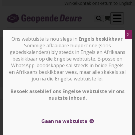
Skip
Winkel
Kontak ons
Return to English
to
content
Op
X
me
Ons webtuiste is nou slegs in
Engels beskikbaar
.
Sommige aflaaibare hulpbronne (soos
gebedskalenders) bly steeds in Engels en Afrikaans
Prayer Points
beskikbaar op die Engelse webtuiste. E-posse en
WhatsApp-boodskappe sal steeds in beide Engels
en Afrikaans beskikbaar wees, maar alle skakels sal
Prayer Points
3 Desember 2025
jou na die Engelse webtuiste lei.
Besoek asseblief ons Engelse webtuiste vir ons
nuutste inhoud.
3 Desember 2025
3 Desember 2025
Corrin Durrheim
Gaan na webtuiste
SOEDAN – Die owerhede het verklaar dat enige