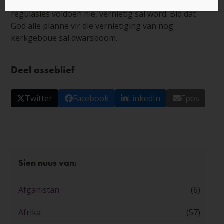
gebou in die stad Khartoem wat nie aan die
regulasies voldoen nie, vernietig sal word. Bid dat
God alle planne vir die vernietiging van nog
kerkgeboue sal dwarsboom.
Deel asseblief
Twitter
Facebook
LinkedIn
Epos
Sien nuus van:
Afganistan
(6)
Afrika
(57)