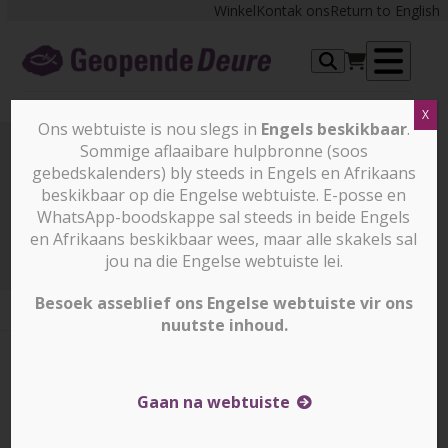
Skip
Winkel
Kontak ons
Return to English
to
content
Op
X
me
Ons webtuiste is nou slegs in
Engels beskikbaar
.
Sommige aflaaibare hulpbronne (soos
gebedskalenders) bly steeds in Engels en Afrikaans
Prayer Points
beskikbaar op die Engelse webtuiste. E-posse en
WhatsApp-boodskappe sal steeds in beide Engels
en Afrikaans beskikbaar wees, maar alle skakels sal
Prayer Points
25 November 2025
jou na die Engelse webtuiste lei.
Besoek asseblief ons Engelse webtuiste vir ons
nuutste inhoud.
25 November 2025
25 November 2025
Corrin Durrheim
Gaan na webtuiste
INDIË – Bid saam met die Christelike gemeenskap