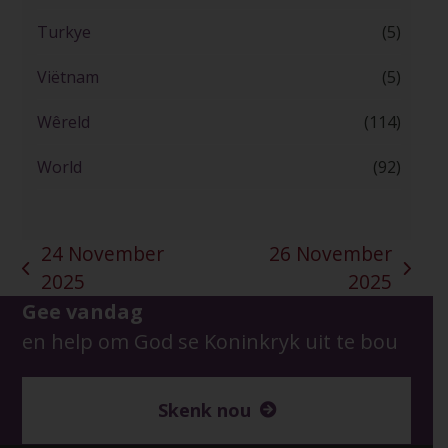
Turkye
(5)
Viëtnam
(5)
Wêreld
(114)
World
(92)
24 November
26 November
previous
next
2025
2025
post:
post:
Gee vandag
en help om God se Koninkryk uit te bou
Skenk nou