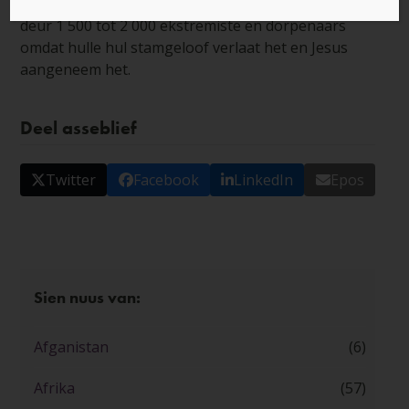
in die staat Odisha, wat gewelddadig aangeval is
deur 1 500 tot 2 000 ekstremiste en dorpenaars
omdat hulle hul stamgeloof verlaat het en Jesus
aangeneem het.
Deel asseblief
Twitter
Facebook
LinkedIn
Epos
Sien nuus van:
Afganistan
(6)
Afrika
(57)