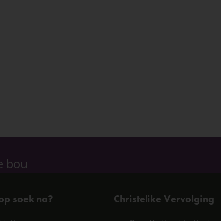
e bou
 op soek na?
Christelike Vervolging