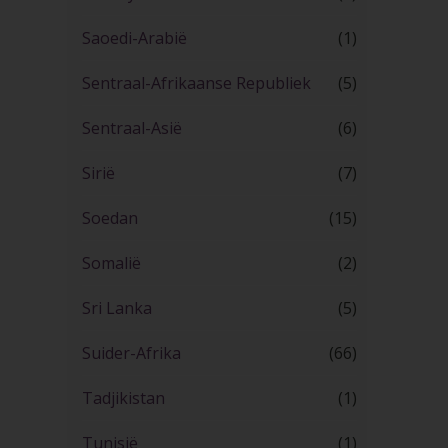
Saoedi-Arabië
(1)
Sentraal-Afrikaanse Republiek
(5)
Sentraal-Asië
(6)
Sirië
(7)
Soedan
(15)
Somalië
(2)
Sri Lanka
(5)
Suider-Afrika
(66)
Tadjikistan
(1)
Tunisië
(1)