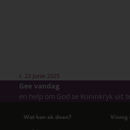
23 Junie 2025
previous
Gee vandag
post:
en help om God se Koninkryk uit t
Wat kan ek doen?
Vinnig