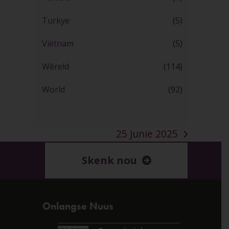
Turkye
(5)
Viëtnam
(5)
Wêreld
(114)
World
(92)
25 Junie 2025
next
post:
Skenk nou
Onlangse Nuus