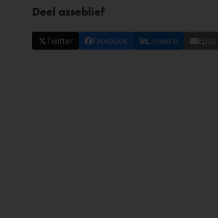
Deel asseblief
Twitter
Facebook
LinkedIn
Epos