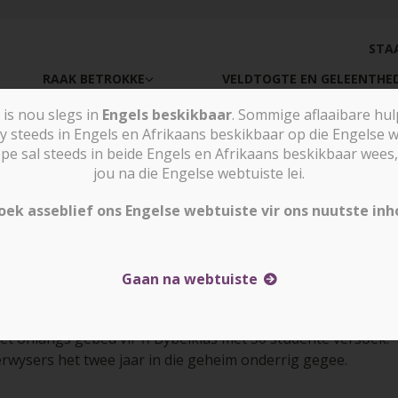
STA
RAAK BETROKKE
VELDTOGTE EN GELEENTHE
is nou slegs in
Engels beskikbaar
. Sommige aflaaibare hu
y steeds in Engels en Afrikaans beskikbaar op die Engelse w
sal steeds in beide Engels en Afrikaans beskikbaar wees, 
jou na die Engelse webtuiste lei.
oek asseblief ons Engelse webtuiste vir ons nuutste inh
Gaan na webtuiste
et onlangs gebed vir ŉ Bybelklas met 30 studente versoek.
wysers het twee jaar in die geheim onderrig gegee.