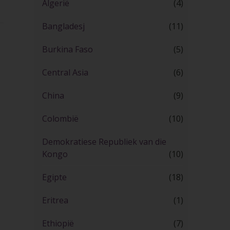
Algerië
(4)
Bangladesj
(11)
Burkina Faso
(5)
Central Asia
(6)
China
(9)
Colombië
(10)
Demokratiese Republiek van die
Kongo
(10)
Egipte
(18)
Eritrea
(1)
Ethiopië
(7)