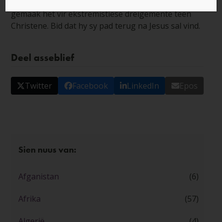
het na Islam teruggekeer toe politieke chaos plek
gemaak het vir ekstremistiese dreigemente teen
Christene. Bid dat hy sy pad terug na Jesus sal vind.
Deel asseblief
Twitter
Facebook
LinkedIn
Epos
Sien nuus van:
Afganistan
(6)
Afrika
(57)
Algerië
(4)