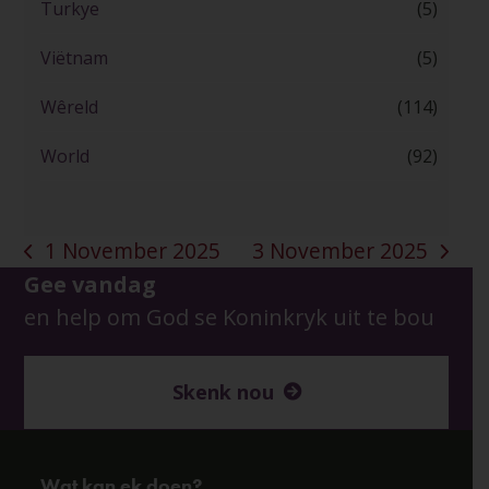
Turkye
(5)
Viëtnam
(5)
Wêreld
(114)
World
(92)
1 November 2025
3 November 2025
previous
next
Gee vandag
post:
post:
en help om God se Koninkryk uit te bou
Skenk nou
Wat kan ek doen?