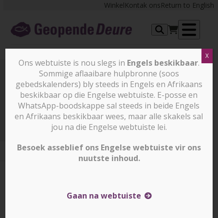
Skip
Winkel
Kontak ons
Return to English
to
content
Op
X
me
Ons webtuiste is nou slegs in
Engels beskikbaar
.
Sommige aflaaibare hulpbronne (soos
gebedskalenders) bly steeds in Engels en Afrikaans
Prayer Points
beskikbaar op die Engelse webtuiste. E-posse en
WhatsApp-boodskappe sal steeds in beide Engels
en Afrikaans beskikbaar wees, maar alle skakels sal
Prayer Points
2 November 2025
jou na die Engelse webtuiste lei.
Besoek asseblief ons Engelse webtuiste vir ons
nuutste inhoud.
2 November 2025
2 November 2025
Corrin Durrheim
Gaan na webtuiste
Robin se pa het Jesus aanvanklik aangeneem, maar