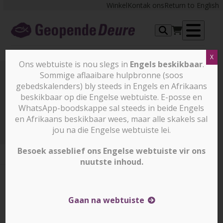
Skip
Winkel
Kontak ons
Return to English
to
content
Op
X
me
Ons webtuiste is nou slegs in
Engels beskikbaar
.
Sommige aflaaibare hulpbronne (soos
gebedskalenders) bly steeds in Engels en Afrikaans
Prayer Points
beskikbaar op die Engelse webtuiste. E-posse en
WhatsApp-boodskappe sal steeds in beide Engels
en Afrikaans beskikbaar wees, maar alle skakels sal
Prayer Points
18 Julie 2025
jou na die Engelse webtuiste lei.
Besoek asseblief ons Engelse webtuiste vir ons
nuutste inhoud.
18 Julie 2025
18 Julie 2025
Corrin Durrheim
Gaan na webtuiste
BANGLADESJ – Vra God om vir ons broer, Raju, en