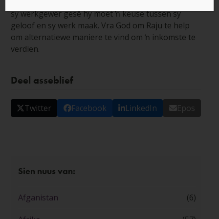
sy gesin te voorsien. Toe Raju Jesus gekies het, het
sy werkgewer gesê hy moet ŉ keuse tussen sy
geloof en sy werk maak. Vra God om Raju te help
om alternatiewe maniere te vind om ŉ inkomste te
verdien.
Deel asseblief
Twitter
Facebook
LinkedIn
Epos
Sien nuus van:
Afganistan
(6)