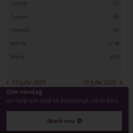
Tunisië
(1)
Turkye
(5)
Viëtnam
(5)
Wêreld
(114)
World
(92)
17 Julie 2025
19 Julie 2025
previous
next
Gee vandag
post:
post:
en help om God se Koninkryk uit te bou
Skenk nou