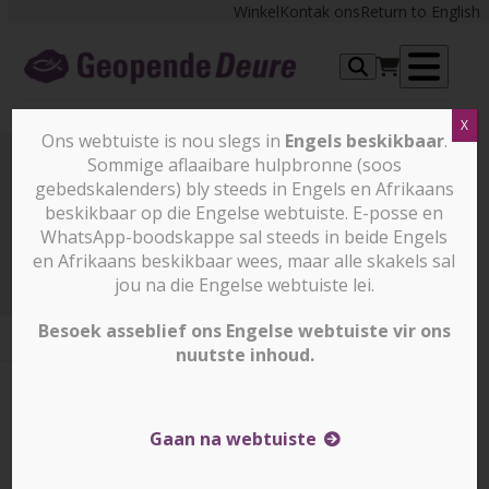
Skip
Winkel
Kontak ons
Return to English
to
content
Op
X
me
Ons webtuiste is nou slegs in
Engels beskikbaar
.
Sommige aflaaibare hulpbronne (soos
gebedskalenders) bly steeds in Engels en Afrikaans
Prayer Points
beskikbaar op die Engelse webtuiste. E-posse en
WhatsApp-boodskappe sal steeds in beide Engels
en Afrikaans beskikbaar wees, maar alle skakels sal
Prayer Points
17 Oktober 2025
jou na die Engelse webtuiste lei.
Besoek asseblief ons Engelse webtuiste vir ons
nuutste inhoud.
17 Oktober 2025
17 Oktober 2025
Corrin Durrheim
Gaan na webtuiste
Aan die einde van ŉ satelliet-Bybelskoolprogram