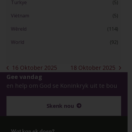
Turkye
(5)
Viëtnam
(5)
Wêreld
(114)
World
(92)
16 Oktober 2025
18 Oktober 2025
previous
next
Gee vandag
post:
post:
en help om God se Koninkryk uit te bou
Skenk nou
Wat kan ek doen?