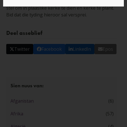
ontvang studente ŉ sertifikaat, wat hulle in staat
stel om in plaaslike kerke te dien en kerke te plant.
Bid dat die tyding hieroor sal versprei.
Deel asseblief
Twitter
Facebook
LinkedIn
Epos
Sien nuus van:
Afganistan
(6)
Afrika
(57)
Algerië
(4)