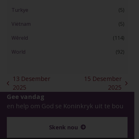
Turkye
(5)
Viëtnam
(5)
Wêreld
(114)
World
(92)
13 Desember
15 Desember
previous
next
2025
2025
post:
post:
Gee vandag
en help om God se Koninkryk uit te bou
Skenk nou