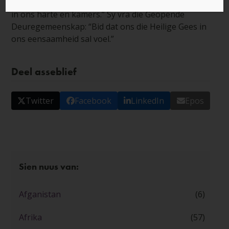
deel: “Selfs al kan ons nie kerk toe gaan nie, bid ons
in ons harte en kamers.” Sy vra die Geopende
Deuregemeenskap: “Bid dat ons die Heilige Gees in
ons eensaamheid sal voel.”
Deel asseblief
Twitter
Facebook
LinkedIn
Epos
Sien nuus van:
Afganistan
(6)
Afrika
(57)