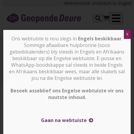
Skip
Winkel
Kontak ons
Return to English
to
content
Op
X
me
Ons webtuiste is nou slegs in
Engels beskikbaar
.
Sommige aflaaibare hulpbronne (soos
gebedskalenders) bly steeds in Engels en Afrikaans
Prayer Points
beskikbaar op die Engelse webtuiste. E-posse en
WhatsApp-boodskappe sal steeds in beide Engels
en Afrikaans beskikbaar wees, maar alle skakels sal
Prayer Points
14 Desember 2025
jou na die Engelse webtuiste lei.
Besoek asseblief ons Engelse webtuiste vir ons
nuutste inhoud.
14 Desember 2025
14 Desember 2025
Corrin Durrheim
Gaan na webtuiste
AFGANISTAN – Samira*, ŉ Afgaanse Christenvrou,