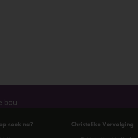
e bou
 op soek na?
Christelike Vervolging