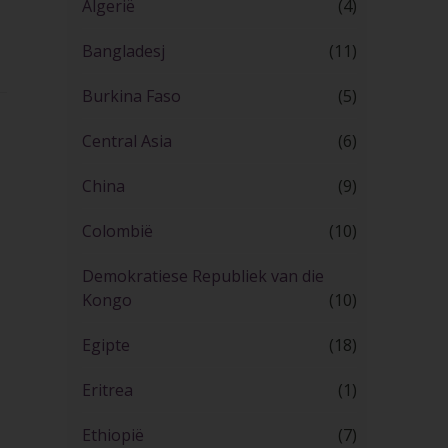
Algerië
(4)
Bangladesj
(11)
Burkina Faso
(5)
Central Asia
(6)
China
(9)
Colombië
(10)
Demokratiese Republiek van die
Kongo
(10)
Egipte
(18)
Eritrea
(1)
Ethiopië
(7)