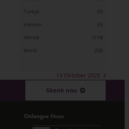
Turkye
(5)
Viëtnam
(5)
Wêreld
(114)
World
(92)
13 Oktober 2025
next
post:
Skenk nou
Onlangse Nuus