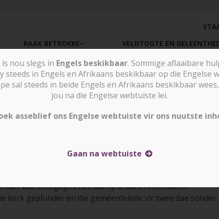
STA
RAAK BETROKKE
VELDTOGTE EN GELEENTHE
is nou slegs in
Engels beskikbaar
. Sommige aflaaibare hu
y steeds in Engels en Afrikaans beskikbaar op die Engelse w
sal steeds in beide Engels en Afrikaans beskikbaar wees, 
jou na die Engelse webtuiste lei.
oek asseblief ons Engelse webtuiste vir ons nuutste inh
Gaan na webtuiste
 ŉ man wat voorgegee het dat hy in die Christendom
 die kerk geplunder en die gemeentelede vir twee dae sonder