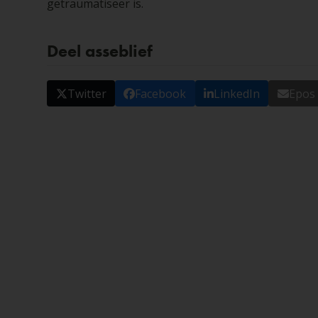
getraumatiseer is.
Deel asseblief
Twitter
Facebook
LinkedIn
Epos