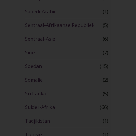
Saoedi-Arabië
(1)
Sentraal-Afrikaanse Republiek
(5)
Sentraal-Asië
(6)
Sirië
(7)
Soedan
(15)
Somalië
(2)
Sri Lanka
(5)
Suider-Afrika
(66)
Tadjikistan
(1)
Tunisië
(1)