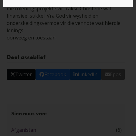
projekvoorstelle bestudeer vir
mikroleningsprojekte vir Irakse Christene wat
finansieel sukkel. Vra God vir wysheid en
onderskeidingsvermoë vir die vennote wat hierdie
lenings
oorweeg en toestaan.
Deel asseblief
Twitter
Facebook
LinkedIn
Epos
Sien nuus van:
Afganistan
(6)