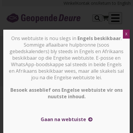
Skip
Winkel
Kontak ons
Return to English
to
content
Op
X
me
Ons webtuiste is nou slegs in
Engels beskikbaar
.
Sommige aflaaibare hulpbronne (soos
gebedskalenders) bly steeds in Engels en Afrikaans
Prayer Points
beskikbaar op die Engelse webtuiste. E-posse en
WhatsApp-boodskappe sal steeds in beide Engels
en Afrikaans beskikbaar wees, maar alle skakels sal
Prayer Points
12 Mei 2025
jou na die Engelse webtuiste lei.
Besoek asseblief ons Engelse webtuiste vir ons
nuutste inhoud.
12 Mei 2025
12 Mei 2025
Corrin Durrheim
Gaan na webtuiste
IRAK – Bid vir ons plaaslike vennoot wat