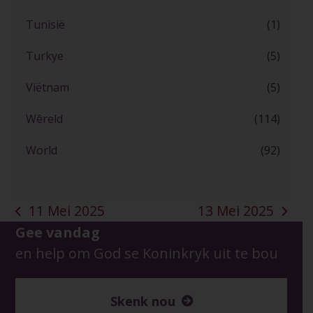
Tunisië
(1)
Turkye
(5)
Viëtnam
(5)
Wêreld
(114)
World
(92)
11 Mei 2025
13 Mei 2025
previous
next
Gee vandag
post:
post:
en help om God se Koninkryk uit te bou
Skenk nou