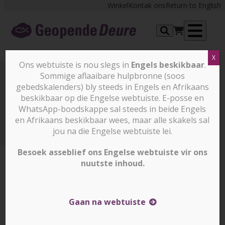
Skip
Winkel
Kontak ons
Return to English
to
content
Op
X
me
Ons webtuiste is nou slegs in
Engels beskikbaar
.
Sommige aflaaibare hulpbronne (soos
gebedskalenders) bly steeds in Engels en Afrikaans
Prayer Points
beskikbaar op die Engelse webtuiste. E-posse en
WhatsApp-boodskappe sal steeds in beide Engels
en Afrikaans beskikbaar wees, maar alle skakels sal
Prayer Points
12 Augustus 2025
jou na die Engelse webtuiste lei.
Besoek asseblief ons Engelse webtuiste vir ons
nuutste inhoud.
12 Augustus 2025
12 Augustus 2025
Corrin Durrheim
Gaan na webtuiste
NIGERIË – Bid vir krag saam met Grace wat aanskou