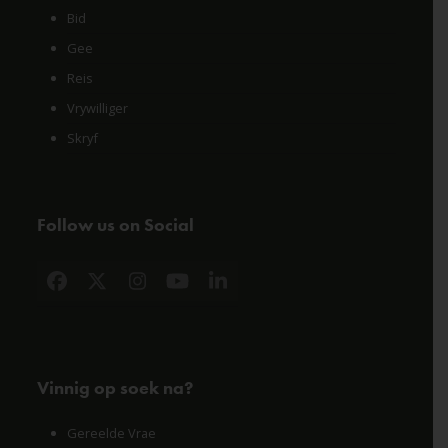
Bid
Gee
Reis
Vrywilliger
Skryf
Follow us on Social
Facebook
X
Instagram
YouTube
LinkedIn
Vinnig op soek na?
Gereelde Vrae