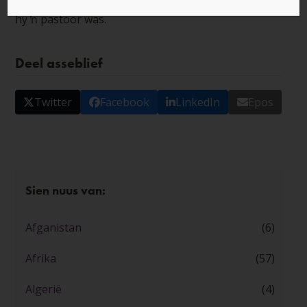
het hoe haar man, Joshua, wreed vermoor is omdat
hy ŉ pastoor was.
Deel asseblief
Twitter
Facebook
LinkedIn
Epos
Sien nuus van:
Afganistan
(6)
Afrika
(57)
Algerië
(4)