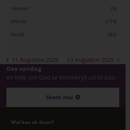
Viëtnam
(5)
Wêreld
(114)
World
(92)
11 Augustus 2025
13 Augustus 2025
previous
next
Gee vandag
post:
post:
en help om God se Koninkryk uit te bou
Skenk nou
Wat kan ek doen?