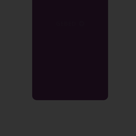
GEBED
Wees deel van ons maand (31 dae) van gebed vir Indië.