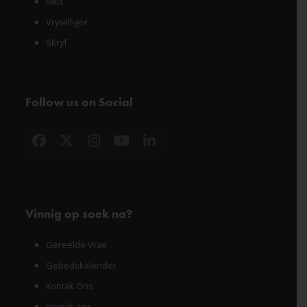
Reis
Vrywilliger
Skryf
Follow us on Social
Facebook
X
Instagram
YouTube
LinkedIn
Vinnig op soek na?
Gereelde Vrae
Gebedskalender
Kontak Ons
Kontak ons