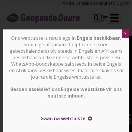
Skip
Winkel
Kontak ons
Return to English
to
content
Op
X
me
Ons webtuiste is nou slegs in
Engels beskikbaar
.
Sommige aflaaibare hulpbronne (soos
gebedskalenders) bly steeds in Engels en Afrikaans
beskikbaar op die Engelse webtuiste. E-posse en
WhatsApp-boodskappe sal steeds in beide Engels
en Afrikaans beskikbaar wees, maar alle skakels sal
jou na die Engelse webtuiste lei.
Besoek asseblief ons Engelse webtuiste vir ons
nuutste inhoud.
Gaan na webtuiste