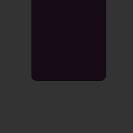
GEBRUIK JOU STEM
Staan vir die waarheid en verhef jou stem vir die Kerk in
Indië.