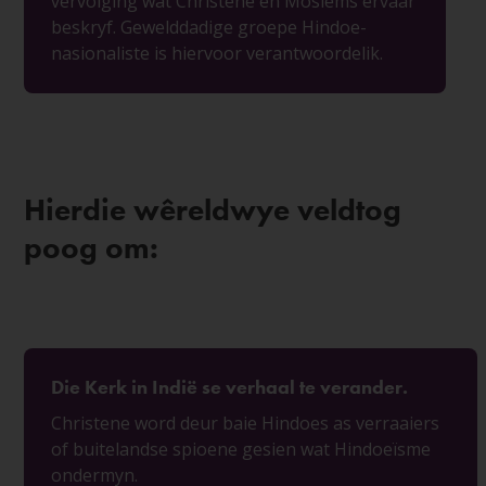
vervolging wat Christene en Moslems ervaar
beskryf. Gewelddadige groepe Hindoe-
nasionaliste is hiervoor verantwoordelik.
Hierdie wêreldwye veldtog
poog om:
Die Kerk in Indië se verhaal te verander.
Christene word deur baie Hindoes as verraaiers
of buitelandse spioene gesien wat Hindoeïsme
ondermyn.