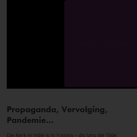
VERSOEK 'N SPREKER
Propaganda, Vervolging,
Pandemie…
Die Kerk in Indië is in ‘n krisis – dis tans die 10de