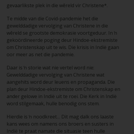
gevaarlikste plek in die wêreld vir Christene*.
Te midde van die Covid-pandemie het die
gewelddadige vervolging van Christene in die
wêreld se grootste demokrasie voortgeduur. In ŉ
gekoördineerde poging deur Hindoe-ekstremiste
om Christenskap uit te wis. Die krisis in Indië gaan
oor meer as net die pandemie.
Daar is ŉ storie wat nie vertel word nie:
Gewelddadige vervolging van Christene wat
aangehits word deur leuens en propaganda. Die
plan deur Hindoe-ekstremiste om Christenskap en
ander gelowe in Indië uit te roei. Die Kerk in Indië
word stilgemaak, hulle benodig ons stem.
Hierdie is ŉ noodkreet… Dit mag dalk ons laaste
kans wees om namens ons broers en susters in
Indië te praat namate die situasie teen hulle