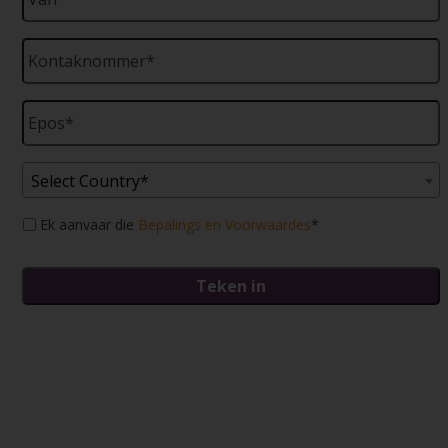
Kontaknommer
*
Epos
*
Country
*
Select Country*
Toestemming
*
Ek aanvaar die
Bepalings en Voorwaardes
*