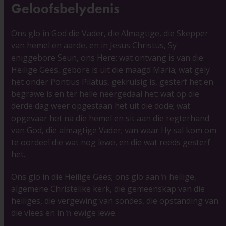
Geloofsbelydenis
Ons glo in God die Vader, die Almagtige, die Skepper
van hemel en aarde, en in Jesus Christus, Sy
eniggebore Seun, ons Here; wat ontvang is van die
Heilige Gees, gebore is uit die maagd Maria; wat gely
het onder Pontius Pilatus, gekruisig is, gesterf het en
begrawe is en ter helle neergedaal het; wat op die
derde dag weer opgestaan het uit die dode; wat
opgevaar het na die hemel en sit aan die regterhand
van God, die almagtige Vader; van waar Hy sal kom om
te oordeel die wat nog lewe, en die wat reeds gesterf
het.
Ons glo in die Heilige Gees; ons glo aan ŉ heilige,
algemene Christelike kerk, die gemeenskap van die
heiliges, die vergewing van sondes, die opstanding van
die vlees en in ŉ ewige lewe.