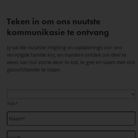
Teken in om ons nuutste
kommunikasie te ontvang
Jy sal die nuutste inligting en opdaterings oor ons
vervolgde familie kry, en maniere ontdek om deel te
wees van hul storie deur te bid, te gee en saam met ons
geloofsfamilie te staan.
Title
*
Title*
Naam
*
Van
*