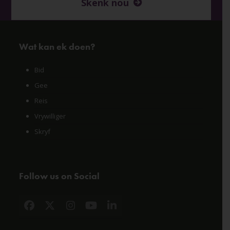
Skenk nou
Wat kan ek doen?
Bid
Gee
Reis
Vrywilliger
Skryf
Follow us on Social
Facebook
X
Instagram
YouTube
LinkedIn