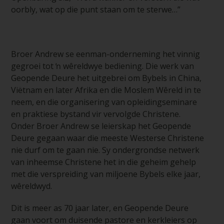
oorbly, wat op die punt staan om te sterwe…”
Broer Andrew se eenman-onderneming het vinnig
gegroei tot ŉ wêreldwye bediening. Die werk van
Geopende Deure het uitgebrei om Bybels in China,
Viëtnam en later Afrika en die Moslem Wêreld in te
neem, en die organisering van opleidingseminare
en praktiese bystand vir vervolgde Christene.
Onder Broer Andrew se leierskap het Geopende
Deure gegaan waar die meeste Westerse Christene
nie durf om te gaan nie. Sy ondergrondse netwerk
van inheemse Christene het in die geheim gehelp
met die verspreiding van miljoene Bybels elke jaar,
wêreldwyd.
Dit is meer as 70 jaar later, en Geopende Deure
gaan voort om duisende pastore en kerkleiers op