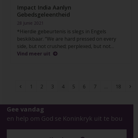
Impact India Aanlyn
Gebedsgeleentheid
28 Junie 2021
*Hierdie gebeurtenis is slegs in Engels
beskikbaar. “We are hard pressed on every
side, but not crushed; perplexed, but not…
Vind meer uit
Vorige
Page
Page
Page
Page
Page
Page
Page
Page
Ne
1
2
3
4
5
6
7
…
18
Gee vandag
en help om God se Koninkryk uit te bou