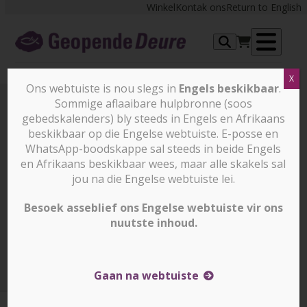
Skip
Winkel
Kontak ons
Return to English
to
content
Op
X
me
Ons webtuiste is nou slegs in
Engels beskikbaar
.
Sommige aflaaibare hulpbronne (soos
gebedskalenders) bly steeds in Engels en Afrikaans
Oor Ons
beskikbaar op die Engelse webtuiste. E-posse en
WhatsApp-boodskappe sal steeds in beide Engels
“Wees wakker en versterk die wat
en Afrikaans beskikbaar wees, maar alle skakels sal
jou na die Engelse webtuiste lei.
oorbly, wat op die punt staan om te
sterwe…”
Besoek asseblief ons Engelse webtuiste vir ons
nuutste inhoud.
Openbaring 3:2
Oor Ons
Gaan na webtuiste