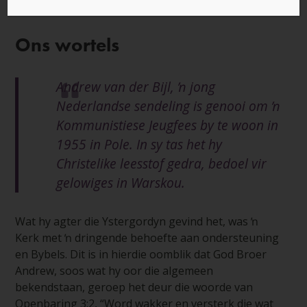
Ons wortels
Andrew van der Bijl, ŉ jong
Nederlandse sendeling is genooi om ŉ
Kommunistiese Jeugfees by te woon in
1955 in Pole. In sy tas het hy
Christelike leesstof gedra, bedoel vir
gelowiges in Warskou.
Wat hy agter die Ystergordyn gevind het, was ŉ
Kerk met ŉ dringende behoefte aan ondersteuning
en Bybels. Dit is in hierdie oomblik dat God Broer
Andrew, soos wat hy oor die algemeen
bekendstaan, geroep het deur die woorde van
Openbaring 3:2, “Word wakker en versterk die wat