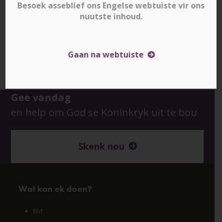
Besoek asseblief ons Engelse webtuiste vir ons
nuutste inhoud.
Downloads
:
full (550x240)
|
medium (300x131)
|
Gaan na webtuiste
thumbnail (150x150)
Gee vandag
en help om God se Koninkryk uit te bou
Skenk nou
Wat kan ek doen?
Bid