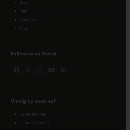
Gee
Reis
Vrywilliger
Skryf
Follow us on Social
Facebook
X
Instagram
YouTube
LinkedIn
Vinnig op soek na?
Gereelde Vrae
Gebedskalender