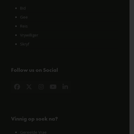
Bid
Gee
Reis
Vrywilliger
Skryf
Follow us on Social
Facebook
X
Instagram
YouTube
LinkedIn
Vinnig op soek na?
Gereelde Vrae