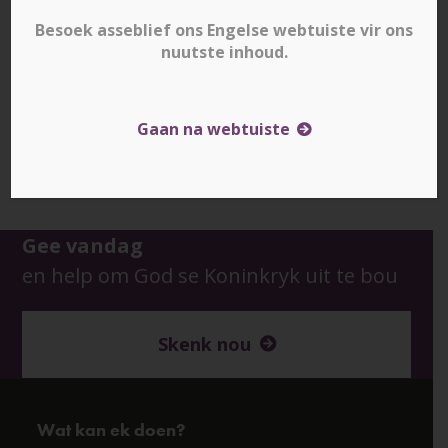
Besoek asseblief ons Engelse webtuiste vir ons
nuutste inhoud.
Gaan na webtuiste
Downloads
:
full (1000x500)
|
large (980x490)
|
medium (300x150)
|
thumbnail (150x150)
Gee vandag
en help om God se Koninkryk uit te bou
Skenk nou
Wat kan ek doen?