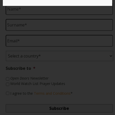
Name
*
Surname
*
Email
*
Country
*
Subscribe to
*
Open Doors
Newsletter
World Watch List Prayer Updates
*
I agree to the
Terms and Conditions
*