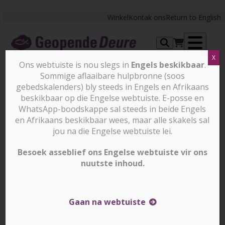
Skip
to
Winkel
Kontak ons
Return to English
content
Op
X
Ons webtuiste is nou slegs in
Engels beskikbaar
.
me
Sommige aflaaibare hulpbronne (soos
BE INFORMED. PRAY.
gebedskalenders) bly steeds in Engels en Afrikaans
SUPPORT.
beskikbaar op die Engelse webtuiste. E-posse en
WhatsApp-boodskappe sal steeds in beide Engels
en Afrikaans beskikbaar wees, maar alle skakels sal
jou na die Engelse webtuiste lei.
Besoek asseblief ons Engelse webtuiste vir ons
nuutste inhoud.
Become a
prayer partner
today and see how you
can influence the world on your knees!
Gaan na webtuiste