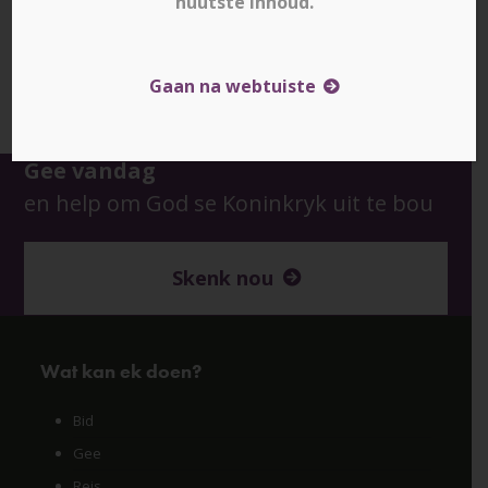
nuutste inhoud.
Downloads
:
full (599x200)
|
medium (300x100)
|
Gaan na webtuiste
thumbnail (150x150)
Gee vandag
en help om God se Koninkryk uit te bou
Skenk nou
Wat kan ek doen?
Bid
Gee
Reis