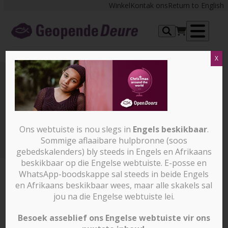
Skip
Winkel
Kontak ons
Return to English
to
content
Op
X
me
MC_Eng_Daniela
Bring vandag troos en vreugde – e2012
Ons webtuiste is nou slegs in
Engels beskikbaar
.
MC_Eng_Daniela
Sommige aflaaibare hulpbronne (soos
gebedskalenders) bly steeds in Engels en Afrikaans
beskikbaar op die Engelse webtuiste. E-posse en
WhatsApp-boodskappe sal steeds in beide Engels
en Afrikaans beskikbaar wees, maar alle skakels sal
jou na die Engelse webtuiste lei.
Besoek asseblief ons Engelse webtuiste vir ons