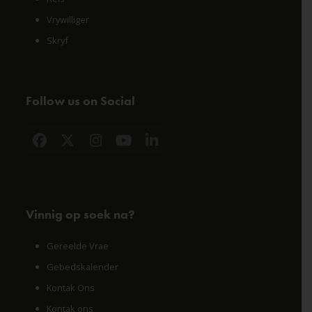
Vrywilliger
Skryf
Follow us on Social
Facebook
X
Instagram
YouTube
LinkedIn
Vinnig op soek na?
Gereelde Vrae
Gebedskalender
Kontak Ons
Kontak ons