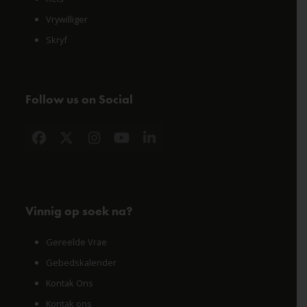
Vrywilliger
Skryf
Follow us on Social
Facebook
X
Instagram
YouTube
LinkedIn
Vinnig op soek na?
Gereelde Vrae
Gebedskalender
Kontak Ons
Kontak ons