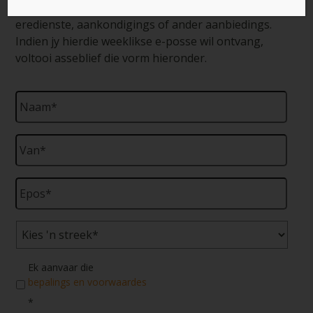
PowerPoint® skyfies in, wat gebruik kan word in
eredienste, aankondigings of ander aanbiedings.
Indien jy hierdie weeklikse e-posse wil ontvang,
voltooi asseblief die vorm hieronder.
Naam
*
Van
*
Epos
*
Streek
*
Toestemming
*
Ek aanvaar die
bepalings en voorwaardes
*