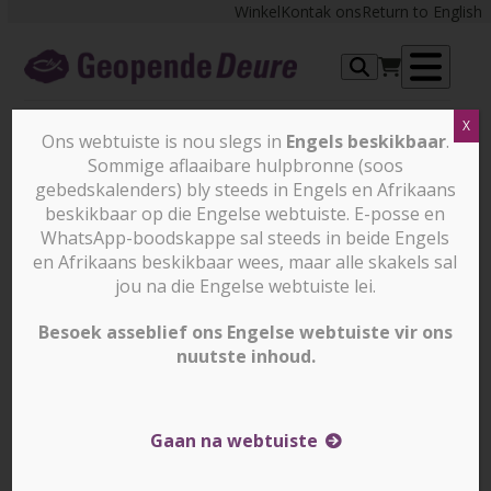
Skip
Winkel
Kontak ons
Return to English
to
content
Op
X
me
Ons webtuiste is nou slegs in
Engels beskikbaar
.
Sommige aflaaibare hulpbronne (soos
WÊRELDWAARNEMINGSLYS
gebedskalenders) bly steeds in Engels en Afrikaans
GEBEDSFLITSE
beskikbaar op die Engelse webtuiste. E-posse en
WhatsApp-boodskappe sal steeds in beide Engels
en Afrikaans beskikbaar wees, maar alle skakels sal
jou na die Engelse webtuiste lei.
Besoek asseblief ons Engelse webtuiste vir ons
nuutste inhoud.
Die Wêreldwaarnemingslys Gebedsflitse fokus op
die verskillende lande op die Geopende Deure
Wêreldwaarnemingslys. Die weeklikse epos gee ŉ
Gaan na webtuiste
kort oorsig oor ŉ land en relevante
gebedsversoeke vir die land. Dit sluit ook