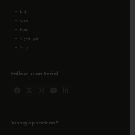
Bid
Gee
Reis
Vrywilliger
Skryf
Follow us on Social
Facebook
X
Instagram
YouTube
LinkedIn
Vinnig op soek na?