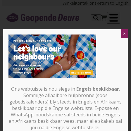
Skip
Winkel
Kontak ons
Return to English
to
content
Op
X
me
Persecution-Sunday-hero-
home-2026-05-15
Tuisblad
Persecution-Sunday-hero-home-2026-05-15
Ons webtuiste is nou slegs in
Engels beskikbaar
.
Sommige aflaaibare hulpbronne (soos
gebedskalenders) bly steeds in Engels en Afrikaans
beskikbaar op die Engelse webtuiste. E-posse en
WhatsApp-boodskappe sal steeds in beide Engels
en Afrikaans beskikbaar wees, maar alle skakels sal
jou na die Engelse webtuiste lei.