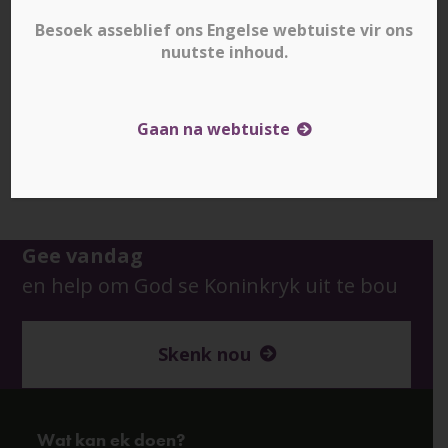
Besoek asseblief ons Engelse webtuiste vir ons
nuutste inhoud.
Gaan na webtuiste
Downloads
:
full (1000x500)
|
large (980x490)
|
medium (300x150)
|
thumbnail (150x150)
Gee vandag
en help om God se Koninkryk uit te bou
Skenk nou
Wat kan ek doen?