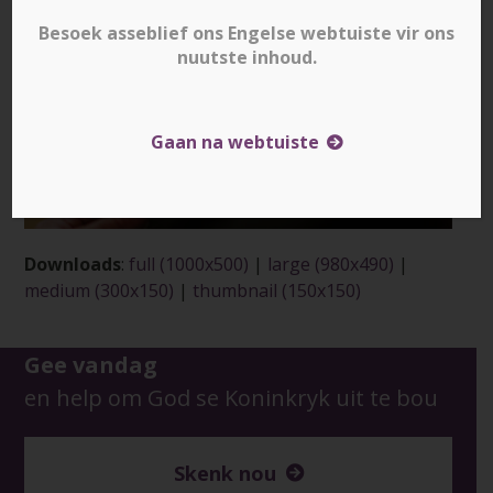
Besoek asseblief ons Engelse webtuiste vir ons
nuutste inhoud.
Gaan na webtuiste
Downloads
:
full (1000x500)
|
large (980x490)
|
medium (300x150)
|
thumbnail (150x150)
Gee vandag
en help om God se Koninkryk uit te bou
Skenk nou