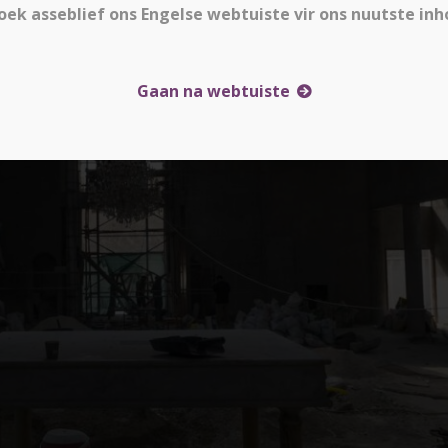
oek asseblief ons Engelse webtuiste vir ons nuutste inh
Gaan na webtuiste