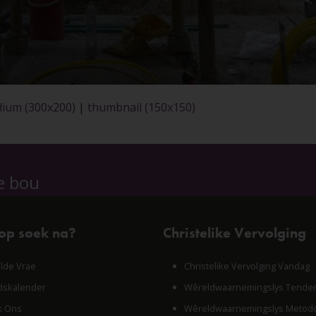
ium (300x200)
|
thumbnail (150x150)
e bou
 op soek na?
Christelike Vervolging
lde Vrae
Christelike Vervolging Vandag
skalender
Wêreldwaarnemingslys Tende
k Ons
Wêreldwaarnemingslys Metodo