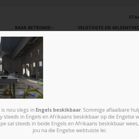
STA
RAAK BETROKKE
VELDTOGTE EN GELEENTHE
nstruction-elias-chur
-blg-2026-05-13
is nou slegs in
Engels beskikbaar
. Sommige aflaaibare hu
y steeds in Engels en Afrikaans beskikbaar op die Engelse w
sal steeds in beide Engels en Afrikaans beskikbaar wees, 
jou na die Engelse webtuiste lei.