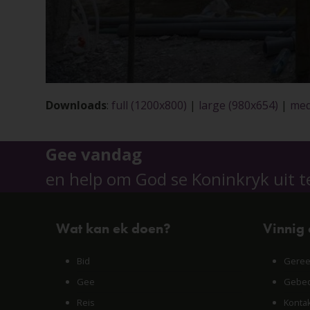
Downloads
:
full (1200x800)
|
large (980x654)
|
med
Gee vandag
en help om God se Koninkryk uit t
Wat kan ek doen?
Vinnig
Bid
Geree
Gee
Gebed
Reis
Konta