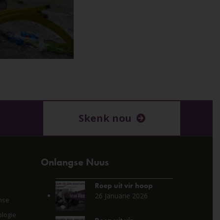
Skenk nou
Onlangse Nuus
Roep uit vir hoop
26 Januarie 2026
nse
logie