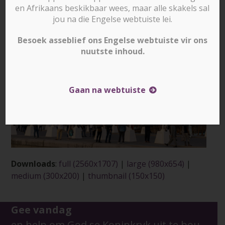
en Afrikaans beskikbaar wees, maar alle skakels sal
jou na die Engelse webtuiste lei.
Besoek asseblief ons Engelse webtuiste vir ons
nuutste inhoud.
Gaan na webtuiste
Downloads
:
full (2560x1707)
|
large (980x654)
|
medium (300x200)
|
thumbnail (150x150)
Gee vandag
en help om God se Koninkryk uit te bou