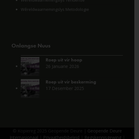
Wêreldwaarnemingslys Tendense
Wêreldwaarnemingslys Metodologie
Onlangse Nuus
Roep uit vir hoop
26 Januarie 2026
Roep uit vir beskerming
17 Desember 2025
© Kopiereg 2025 Geopende Deure |
Geopende Deure
Internasionaal
|
Privaatheidsbeleid
|
Regskennisgewing
|