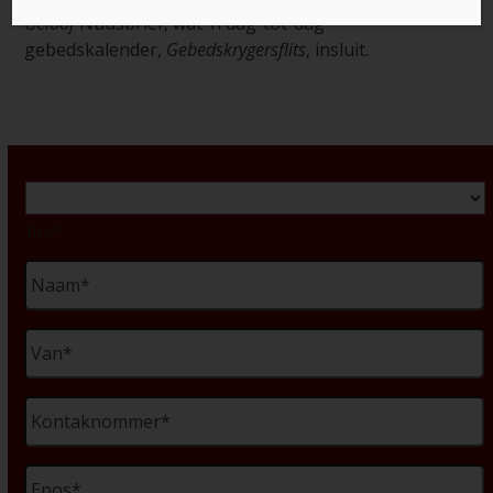
Geloof
Nuusbrief, wat ’n dag-tot-dag
gebedskalender,
Gebedskrygersflits
, insluit.
Title
*
Title*
Naam
*
Van
*
Kontaknommer
*
Epos
*