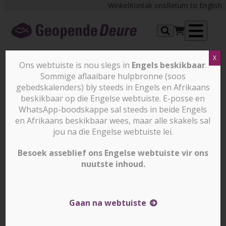
Skip
Winkel
Kontak ons
Return to English
to
content
Op
X
me
Ons webtuiste is nou slegs in
Jy kan ’n gebedsvennoot
Engels beskikbaar
.
Sommige aflaaibare hulpbronne (soos
word en vir Christene soos
gebedskalenders) bly steeds in Engels en Afrikaans
Meena en Sunita intree!
beskikbaar op die Engelse webtuiste. E-posse en
WhatsApp-boodskappe sal steeds in beide Engels
en Afrikaans beskikbaar wees, maar alle skakels sal
jou na die Engelse webtuiste lei.
Besoek asseblief ons Engelse webtuiste vir ons
nuutste inhoud.
Gaan na webtuiste
Teken hier in op ons gratis maandelikse
Frontlinie