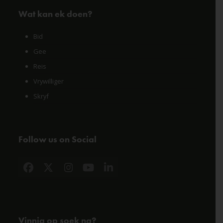
Wat kan ek doen?
Bid
Gee
Reis
Vrywilliger
Skryf
Follow us on Social
Facebook
X
Instagram
YouTube
LinkedIn
Vinnig op soek na?