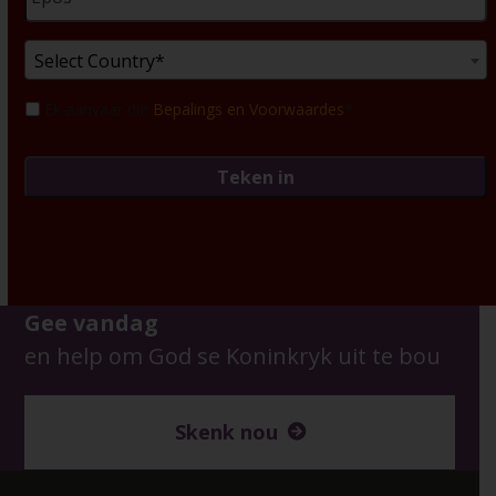
Country
*
Select Country*
Toestemming
*
Ek aanvaar die
Bepalings en Voorwaardes
*
Gee vandag
en help om God se Koninkryk uit te bou
Skenk nou