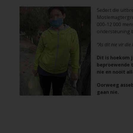
Sedert die uitb
Moslemagtergron
000-12 000 mens
ondersteuning 
“As dit nie vir di
Dit is hoekom 
beproewende ty
nie en nooit al
Oorweeg assebl
gaan nie.