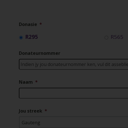
Donasie
*
R295
R565
Donateurnommer
Naam
*
Jou streek
*