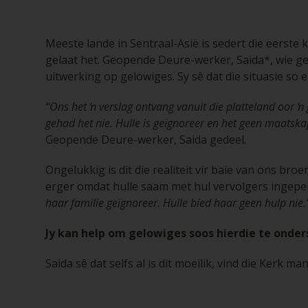
Meeste lande in Sentraal-Asië is sedert die eerste
gelaat het. Geopende Deure-werker, Saida*, wie ge
uitwerking op gelowiges. Sy sê dat die situasie so 
“Ons het ŉ verslag ontvang vanuit die platteland oor 
gehad het nie. Hulle is geïgnoreer en het geen maatskap
Geopende Deure-werker, Saida gedeel.
Ongelukkig is dit die realiteit vir baie van ons br
erger omdat hulle saam met hul vervolgers ingeper
haar familie geïgnoreer. Hulle bied haar geen hulp nie.
Jy kan help om gelowiges soos hierdie te onde
Saida sê dat selfs al is dit moeilik, vind die Kerk 