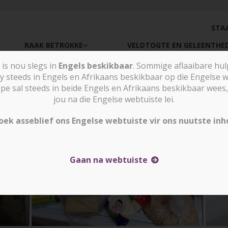
STA
RAAK BETROKKE
VELDTOGTE EN GELEENTHE
is nou slegs in
Engels beskikbaar
. Sommige aflaaibare hu
tene in Sentraal-Asië die aangesig
y steeds in Engels en Afrikaans beskikbaar op die Engelse w
sal steeds in beide Engels en Afrikaans beskikbaar wees, 
jou na die Engelse webtuiste lei.
oek asseblief ons Engelse webtuiste vir ons nuutste inh
Gaan na webtuiste