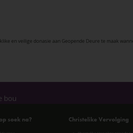
klike en veilige donasie aan Geopende Deure te maak wanne
e bou
 op soek na?
Christelike Vervolging