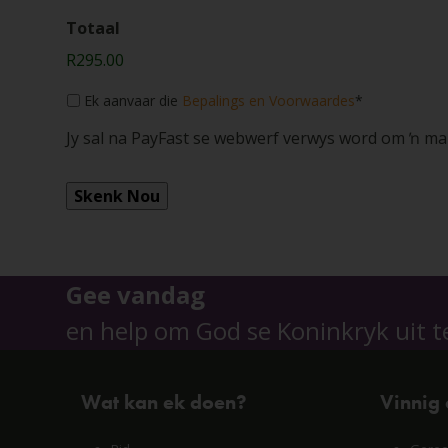
Totaal
R295.00
Consent
*
Ek aanvaar die
Bepalings en Voorwaardes
*
Jy sal na PayFast se webwerf verwys word om ŉ ma
Gee vandag
en help om God se Koninkryk uit t
Wat kan ek doen?
Vinnig