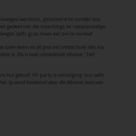
gelowiges werkloos, geïsoleerd en sonder kos
het gedeel oor die inperkings se rampspoedige
lowiges selfs gras moes eet om te oorleef.
e tuine neem en dit gras eet omdat hulle niks kos
ene is. Dis ŉ baie ontstellende situasie,”
het
s hul geloof. Vir party is vervolging nou selfs
 het. Sy word heeltemal deur die Moslem kant van