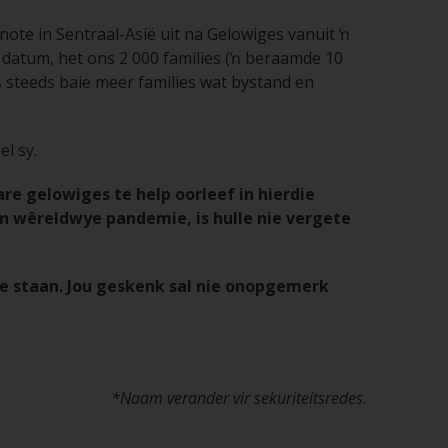
note in Sentraal-Asië uit na Gelowiges vanuit ŉ
 datum, het ons 2 000 families (ŉ beraamde 10
 steeds baie meer families wat bystand en
el sy.
re gelowiges te help oorleef in hierdie
ŉ wêreldwye pandemie, is hulle nie vergete
te staan. Jou geskenk sal nie onopgemerk
*Naam verander vir sekuriteitsredes.