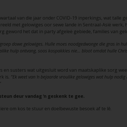
 kwartaal van die jaar onder COVID-19 inperkings, wat talle 
reeld met gelowiges oor sewe lande in Sentraal-Asië werk, 
erg geword het dat in party afgeleë gebiede, families van ge
ŉ groep dowe gelowiges. Hulle moes noodgedwonge die gras in hull
like hulp ontvang, soos kospakkies nie… bloot omdat hulle Christ
oers en susters wat uitgesluit word van maatskaplike sorg ween
k is
. “Ek weet van ŉ bejaarde vroulike gelowiges wat hulp nodig
”
rsteun deur vandag ŉ geskenk te gee.
maniere om kos te stuur en doelbewuste besoek af te lê.