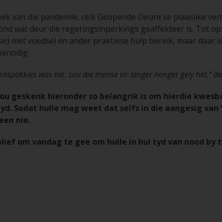
reek van die pandemie, reik Geopende Deure se plaaslike ven
d wat deur die regeringsinperkings geaffekteer is. Tot op
e) met voedsel en ander praktiese hulp bereik, maar daar is
benodig.
e kospakkies was nie, sou die mense vir langer honger gely het,”
de
jou geskenk hieronder so belangrik is om hierdie kwesba
d. Sodat hulle mag weet dat selfs in die aangesig van 
leen nie.
ief om vandag te gee om hulle in hul tyd van nood by 