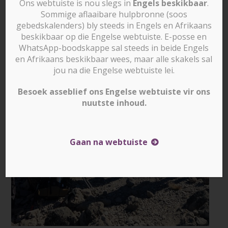
Ons webtuiste is nou slegs in
Engels beskikbaar
.
Sommige aflaaibare hulpbronne (soos
gebedskalenders) bly steeds in Engels en Afrikaans
beskikbaar op die Engelse webtuiste. E-posse en
WhatsApp-boodskappe sal steeds in beide Engels
en Afrikaans beskikbaar wees, maar alle skakels sal
jou na die Engelse webtuiste lei.
Besoek asseblief ons Engelse webtuiste vir ons
nuutste inhoud.
Gaan na webtuiste