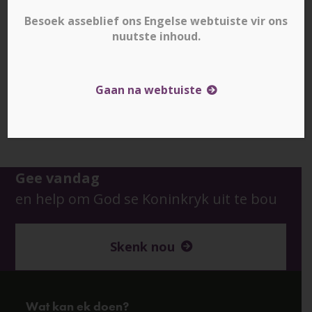
Besoek asseblief ons Engelse webtuiste vir ons
nuutste inhoud.
Gaan na webtuiste
Downloads
:
full (1000x500)
|
large (980x490)
|
medium (300x150)
|
thumbnail (150x150)
Gee vandag
en help om God se Koninkryk uit te bou
Skenk nou
Wat kan ek doen?