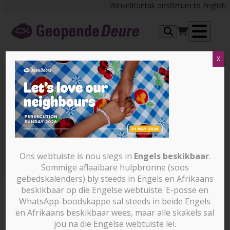
Skip
Winkel
Kontak ons
Return to English
to
content
Op
X
me
Persecution-Sunday-hero-
blg-2026-05-14
Persecution-Sunday-hero-blg-2026-05-14
Ons webtuiste is nou slegs in
Engels beskikbaar
.
Sommige aflaaibare hulpbronne (soos
gebedskalenders) bly steeds in Engels en Afrikaans
beskikbaar op die Engelse webtuiste. E-posse en
WhatsApp-boodskappe sal steeds in beide Engels
en Afrikaans beskikbaar wees, maar alle skakels sal
jou na die Engelse webtuiste lei.