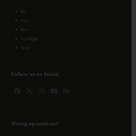
Bid
Gee
Reis
Vrywilliger
Skryf
Follow us on Social
Facebook
X
Instagram
YouTube
LinkedIn
Vinnig op soek na?