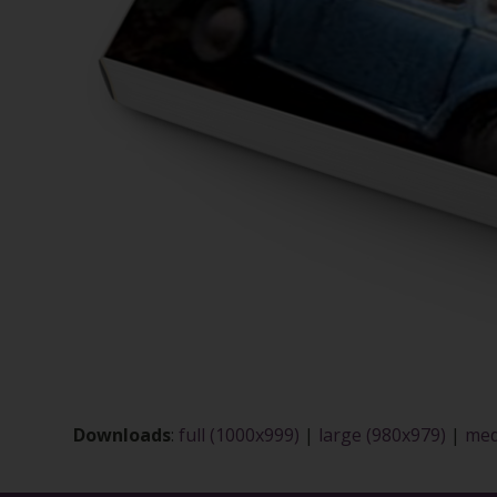
Downloads
:
full (1000x999)
|
large (980x979)
|
med