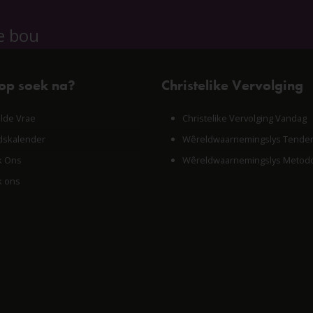
e bou
 op soek na?
Christelike Vervolging
lde Vrae
Christelike Vervolging Vandag
skalender
Wêreldwaarnemingslys Tende
k Ons
Wêreldwaarnemingslys Metodo
k ons