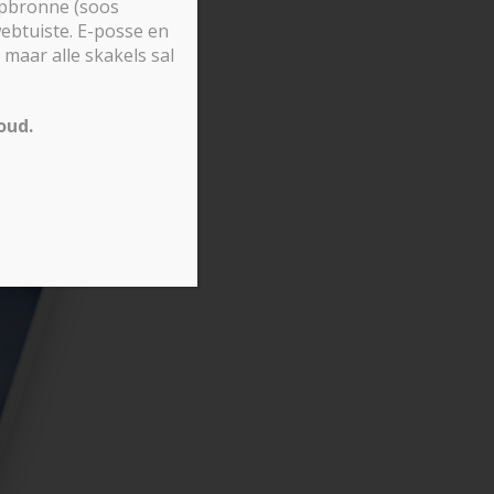
lpbronne (soos
ebtuiste. E-posse en
maar alle skakels sal
oud.