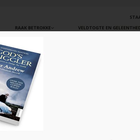
STA
RAAK BETROKKE
VELDTOGTE EN GELEENTHE
ook-web