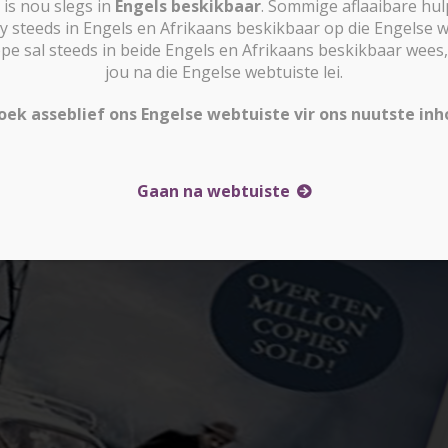
is nou slegs in
Engels beskikbaar
. Sommige aflaaibare hu
y steeds in Engels en Afrikaans beskikbaar op die Engelse w
sal steeds in beide Engels en Afrikaans beskikbaar wees, 
jou na die Engelse webtuiste lei.
oek asseblief ons Engelse webtuiste vir ons nuutste inh
Gaan na webtuiste