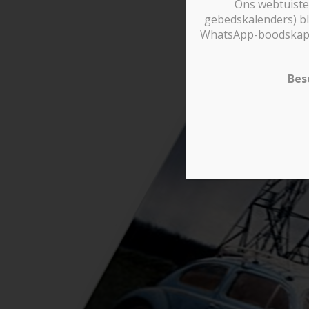
Ons webtuiste 
gebedskalenders) bl
WhatsApp-boodskappe 
Bes