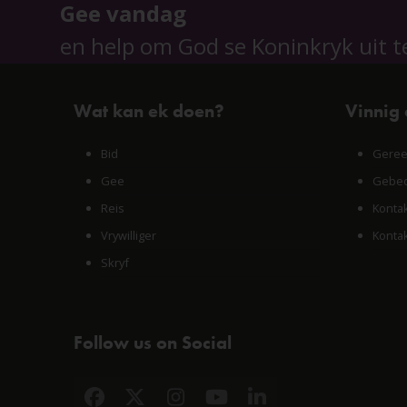
Gee vandag
en help om God se Koninkryk uit t
Wat kan ek doen?
Vinnig
Bid
Geree
Gee
Gebed
Reis
Konta
Vrywilliger
Konta
Skryf
Follow us on Social
Facebook
X
Instagram
YouTube
LinkedIn