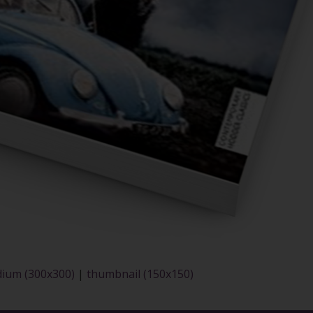
ium (300x300)
|
thumbnail (150x150)