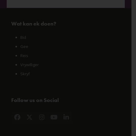
Wat kan ek doen?
Bid
Gee
Reis
Vrywilliger
Skryf
Follow us on Social
Facebook
X
Instagram
YouTube
LinkedIn