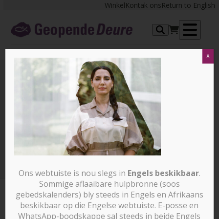
Skip
Winkel
Kontak ons
Return to English
to
content
Op
X
me
IR_Portrait Sahar outside 02
2022_0005302-edit 2
FIN2303 – Vroue
IR_Portrait Sahar outside 02
2022_0005302-edit 2
Ons webtuiste is nou slegs in
Engels beskikbaar
.
Sommige aflaaibare hulpbronne (soos
gebedskalenders) bly steeds in Engels en Afrikaans
beskikbaar op die Engelse webtuiste. E-posse en
WhatsApp-boodskappe sal steeds in beide Engels