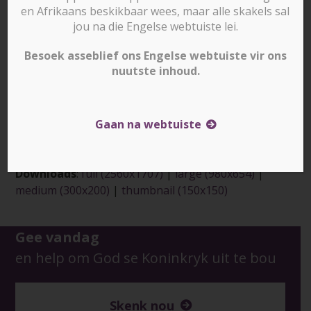
en Afrikaans beskikbaar wees, maar alle skakels sal
jou na die Engelse webtuiste lei.
Besoek asseblief ons Engelse webtuiste vir ons
nuutste inhoud.
Gaan na webtuiste
Downloads
:
full (2560x1707)
|
large (980x654)
|
medium (300x200)
|
thumbnail (150x150)
Gee vandag
en help om God se Koninkryk uit te bou
Skenk nou